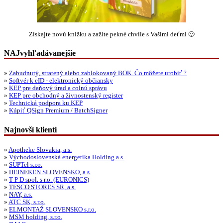
Získajte novú knižku a zažite pekné chvíle s Vašimi deťmi 🙂
NAJvyhľadávanejšie
»
Zabudnutý, stratený alebo zablokovaný BOK. Čo môžete urobiť ?
»
Softvér k eID - elektronický občiansky
»
KEP pre daňový úrad a colnú správu
»
KEP pre obchodný a živnostenský register
»
Technická podpora ku KEP
»
Kúpiť QSign Premium / BatchSigner
Najnovší klienti
»
Apotheke Slovakia, a.s.
»
Východoslovenská energetika Holding a.s.
»
SUPTel s.r.o.
»
HEINEKEN SLOVENSKO, a.s.
»
T P D spol. s r.o. (EURONICS)
»
TESCO STORES SR, a.s.
»
NAY, a.s.
»
ATC SK, s.r.o.
»
ELMONTAŽ SLOVENSKO s.r.o.
»
MSM holding, s.r.o.