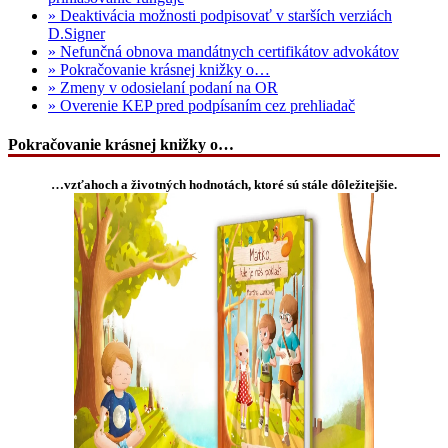
» Deaktivácia možnosti podpisovať v starších verziách
D.Signer
» Nefunčná obnova mandátnych certifikátov advokátov
» Pokračovanie krásnej knižky o…
» Zmeny v odosielaní podaní na OR
» Overenie KEP pred podpísaním cez prehliadač
Pokračovanie krásnej knižky o…
…vzťahoch a životných hodnotách, ktoré sú stále dôležitejšie.