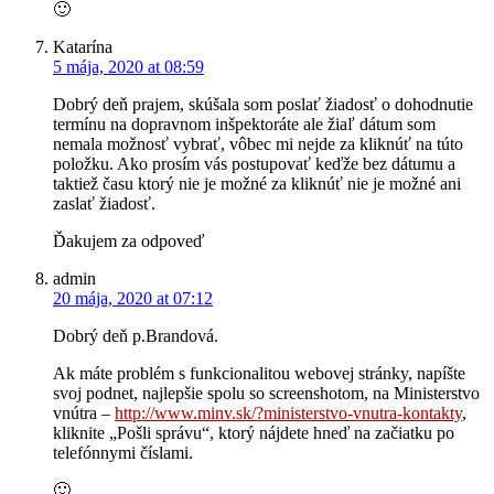
🙂
Katarína
5 mája, 2020 at 08:59
Dobrý deň prajem, skúšala som poslať žiadosť o dohodnutie
termínu na dopravnom inšpektoráte ale žiaľ dátum som
nemala možnosť vybrať, vôbec mi nejde za kliknúť na túto
položku. Ako prosím vás postupovať keďže bez dátumu a
taktiež času ktorý nie je možné za kliknúť nie je možné ani
zaslať žiadosť.
Ďakujem za odpoveď
admin
20 mája, 2020 at 07:12
Dobrý deň p.Brandová.
Ak máte problém s funkcionalitou webovej stránky, napíšte
svoj podnet, najlepšie spolu so screenshotom, na Ministerstvo
vnútra –
http://www.minv.sk/?ministerstvo-vnutra-kontakty
,
kliknite „Pošli správu“, ktorý nájdete hneď na začiatku po
telefónnymi číslami.
🙂