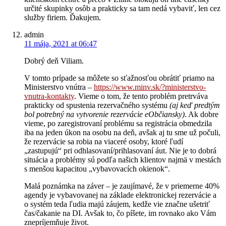
určité skupinky osôb a prakticky sa tam nedá vybaviť, len cez
služby firiem. Ďakujem.
admin
11 mája, 2021 at 06:47
Dobrý deň Viliam.
V tomto prípade sa môžete so sťažnosťou obrátiť priamo na
Ministerstvo vnútra –
https://www.minv.sk/?ministerstvo-
vnutra-kontakty
. Vieme o tom, že tento problém pretrváva
prakticky od spustenia rezervačného systému
(aj keď predtým
bol potrebný na vytvorenie rezervácie eObčiansky)
. Ak dobre
vieme, po zaregistrovaní problému sa registrácia obmedzila
iba na jeden úkon na osobu na deň, avšak aj tu sme už počuli,
že rezervácie sa robia na viaceré osoby, ktoré ľudí
„zastupujú“ pri odhlasovaní/prihlasovaní áut. Nie je to dobrá
situácia a problémy sú podľa našich klientov najmä v mestách
s menšou kapacitou „vybavovacích okienok“.
Malá poznámka na záver – je zaujímavé, že v priemerne 40%
agendy je vybavovanej na základe elektronickej rezervácie a
o systém teda ľudia majú záujem, kedže vie značne ušetriť
čas/čakanie na DI. Avšak to, čo píšete, im rovnako ako Vám
znepríjemňuje život.