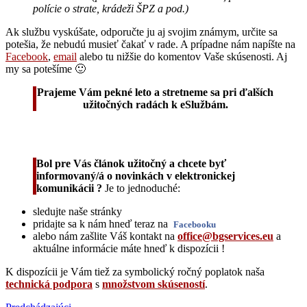
polície o strate, krádeži ŠPZ a pod.)
Ak službu vyskúšate, odporučte ju aj svojim známym, určite sa
potešia, že nebudú musieť čakať v rade. A prípadne nám napíšte na
Facebook
,
email
alebo tu nižšie do komentov Vaše skúsenosti. Aj
my sa potešíme 🙂
Prajeme Vám pekné leto a stretneme sa pri ďalších
užitočných radách k eSlužbám.
Bol pre Vás článok užitočný a chcete byť
informovaný/á o novinkách v elektronickej
komunikácii ?
Je to jednoduché:
sledujte naše stránky
pridajte sa k nám hneď teraz na
Facebooku
alebo nám zašlite Váš kontakt na
office@bgservices.eu
a
aktuálne informácie máte hneď k dispozícii !
K dispozícii je Vám tiež za symbolický ročný poplatok naša
technická podpora
s
množstvom skúseností
.