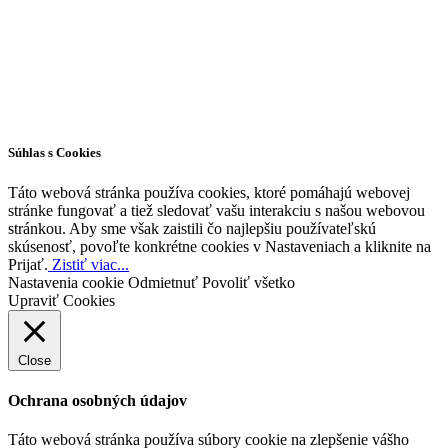
Všetky práva vyhradené © 2026 | WordPress téma od
MH Themes
Súhlas s Cookies
Táto webová stránka používa cookies, ktoré pomáhajú webovej
stránke fungovať a tiež sledovať vašu interakciu s našou webovou
stránkou. Aby sme však zaistili čo najlepšiu používateľskú
skúsenosť, povoľte konkrétne cookies v Nastaveniach a kliknite na
Prijať.
Zistiť viac...
Nastavenia cookie
Odmietnuť
Povoliť všetko
Upraviť Cookies
Close
Ochrana osobných údajov
Táto webová stránka používa súbory cookie na zlepšenie vášho