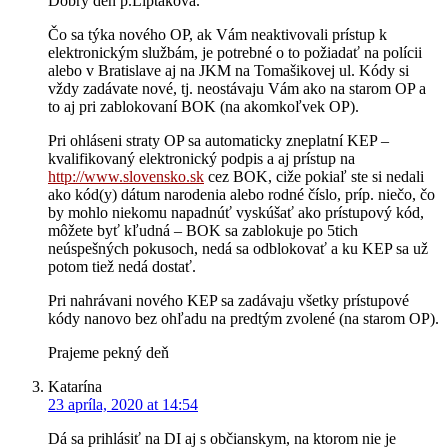
Dobrý deň p.Liptaková.
Čo sa týka nového OP, ak Vám neaktivovali prístup k
elektronickým službám, je potrebné o to požiadať na polícii
alebo v Bratislave aj na JKM na Tomašikovej ul. Kódy si
vždy zadávate nové, tj. neostávaju Vám ako na starom OP a
to aj pri zablokovaní BOK (na akomkoľvek OP).
Pri ohláseni straty OP sa automaticky zneplatní KEP –
kvalifikovaný elektronický podpis a aj prístup na
http://www.slovensko.sk
cez BOK, ciže pokiaľ ste si nedali
ako kód(y) dátum narodenia alebo rodné číslo, príp. niečo, čo
by mohlo niekomu napadnúť vyskúšať ako prístupový kód,
môžete byť kľudná – BOK sa zablokuje po 5tich
neúspešných pokusoch, nedá sa odblokovať a ku KEP sa už
potom tiež nedá dostať.
Pri nahrávani nového KEP sa zadávaju všetky prístupové
kódy nanovo bez ohľadu na predtým zvolené (na starom OP).
Prajeme pekný deň
Katarína
23 apríla, 2020 at 14:54
Dá sa prihlásiť na DI aj s občianskym, na ktorom nie je