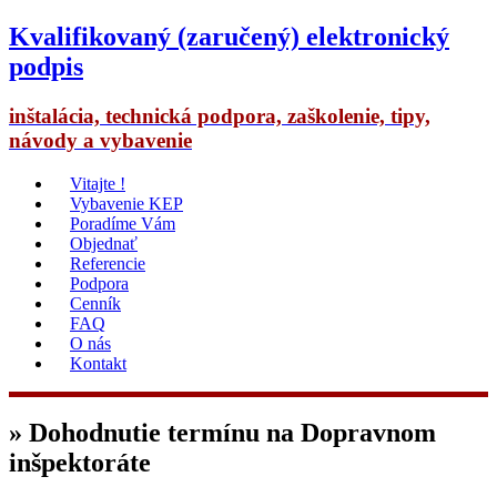
Kvalifikovaný (zaručený) elektronický
podpis
inštalácia, technická podpora, zaškolenie, tipy,
návody a vybavenie
Vitajte !
Vybavenie KEP
Poradíme Vám
Objednať
Referencie
Podpora
Cenník
FAQ
O nás
Kontakt
» Dohodnutie termínu na Dopravnom
inšpektoráte