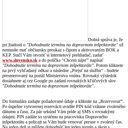
Dobrá správa je, že
pri žiadosti o
"Dohodnutie termínu na dopravnom inšpektoráte"
už
nemusíte mať občiansky preukaz s čipom a aktivovaným BOK a
KEP. Stačí Vám otvoriť si internetový prehliadač, zadať
www.slovensko.sk
a do políčka "Chcem nájsť" napísať
"Dohodnutie termínu na dopravnom inšpektoráte"
. Potom kliknete
na prvý vyhľadaný odkaz a následne „Prejsť na službu“ - budete
presmerovaný na portál Ministerstva vnútra. Rovnaký výsledok
dosiahnete aj cez Google po zadaní rovnakých kľúčových slov
"Dohodnutie termínu na dopravnom inšpektoráte"
.
Do formulára zadajte požadované údaje a kliknite na „
Rezervovať
“.
Po úspešne vytvorenej rezervácii uvidíte PIN kód vrátane zvoleného
dátumu a času. Za pár sekúnd Vám príde aj SMS s rovnakými
údajmi. PIN zadáte so systému na pracovisku Dopravného
inšpektorátu a policajt sa Vám bude venovať presne v zvolený čas.
Na jeden deň si môžete dohodnúť len jeden termín a úkon s