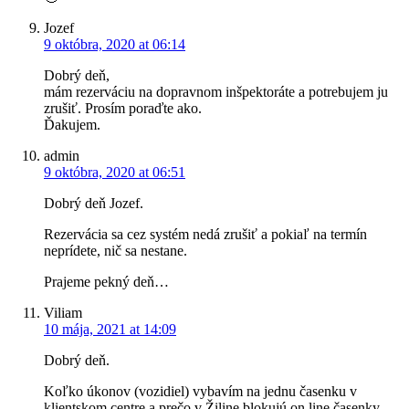
Jozef
9 októbra, 2020 at 06:14
Dobrý deň,
mám rezerváciu na dopravnom inšpektoráte a potrebujem ju
zrušiť. Prosím poraďte ako.
Ďakujem.
admin
9 októbra, 2020 at 06:51
Dobrý deň Jozef.
Rezervácia sa cez systém nedá zrušiť a pokiaľ na termín
neprídete, nič sa nestane.
Prajeme pekný deň…
Viliam
10 mája, 2021 at 14:09
Dobrý deň.
Koľko úkonov (vozidiel) vybavím na jednu časenku v
klientskom centre a prečo v Žiline blokujú on line časenky