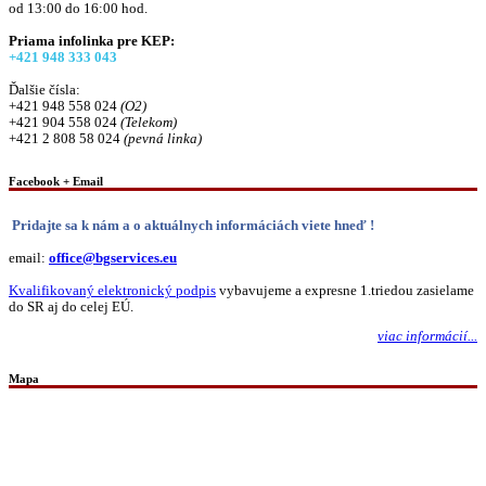
od 13:00 do 16:00 hod.
Priama infolinka pre KEP:
+421 948 333 043
Ďalšie čísla:
+421 948 558 024
(O2)
+421 904 558 024
(Telekom)
+421 2 808 58 024
(pevná linka)
Facebook + Email
Pridajte sa k nám a o aktuálnych informáciách viete hneď !
email:
office@bgservices.eu
Kvalifikovaný elektronický podpis
vybavujeme a expresne 1.triedou zasielame
do SR aj do celej EÚ.
viac informácií...
Mapa