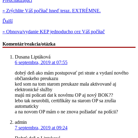
Predchádzajúci
» Zrýchlite Váš počítač hneď teraz. EXTRÉMNE.
Ďalší
» Obnova/vydanie KEP jednoducho cez Váš počítač
Komentár/reakcia/otázka
Dusana Liptáková
6 septembra, 2019 at 07:55
dobrý deň ako mám postupovať pri strate a vydaní nového
občianskeho preukazu
ked som na tom starom preukaze mala aktivované aj
elektronické služby
majú mi policati dat k novému OP aj nový BOK??
lebo tak neurobili, certifikáty na starom OP sa zrušia
automaticky
a na novom OP mám o ne znova požiadať na polícii?
admin
7 septembra, 2019 at 09:24