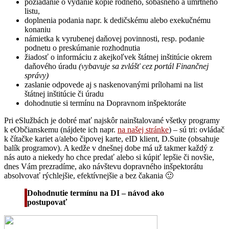
požiadanie o vydanie kópie rodného, sobášneho a úmrtného
listu,
doplnenia podania napr. k dedičskému alebo exekučnému
konaniu
námietka k vyrubenej daňovej povinnosti, resp. podanie
podnetu o preskúmanie rozhodnutia
žiadosť o informáciu z akejkoľvek štátnej inštitúcie okrem
daňového úradu
(vybavuje sa zvlášť cez portál Finančnej
správy)
zaslanie odpovede aj s naskenovanými prílohami na list
štátnej inštitúcie či úradu
dohodnutie si termínu na Dopravnom inšpektoráte
Pri eSlužbách je dobré mať najskôr nainštalované všetky programy
k eObčianskemu (nájdete ich napr.
na našej stránke
) – sú tri: ovládač
k čítačke kariet a/alebo čipovej karte, eID klient, D.Suite (obsahuje
balík programov). A kedže v dnešnej dobe má už takmer každý z
nás auto a niekedy ho chce predať alebo si kúpiť lepšie či novšie,
dnes Vám prezradíme, ako návštevu dopravného inšpektorátu
absolvovať rýchlejšie, efektívnejšie a bez čakania 🙂
Dohodnutie termínu na DI – návod ako
postupovať