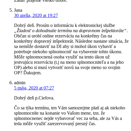
Zatiaľ prajeme všetko dobré.
Jana
30 apríla, 2020 at 19:27
Dobrý deň. Prosím o informáciu k elektronickej službe
„Žiadosť o dohodnutie termínu na dopravnom inšpektoráte“
.
Občan si urobí online rezerváciu na konkrétny čas na
konkrétny dopravný inšpektorát. Následne nastane situácia, že
sa nemôže dostaviť na DI aby si mohol úkon vybaviť a
potrebuje niekoho splnomocniť na vybavenie tohto úkonu.
Môže splnomocnená osoba využiť na tento úkon už
jestvujúcu rezerváciu (t.j na meno splnomocniteľa a na jeho
OP) alebo si musí vytvoriť novú na svoje meno so svojim
OP? Ďakujem.
admin
5 mája, 2020 at 07:27
Dobrý deň p.Ciefova.
Čo sa týka termínu, ten Vám samozrejme platí aj ak niekoho
splnomocníte na konanie vo Vašom mene, tzn. že
splnomocnenec nejde vybavovať vec za seba, ale za Vás a
teda môže využiť zarezervovaný presný čas.