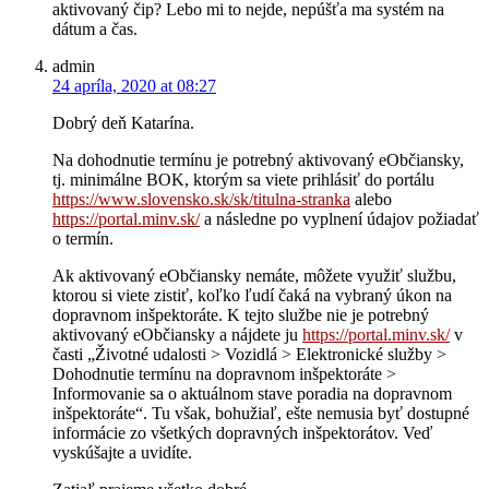
aktivovaný čip? Lebo mi to nejde, nepúšťa ma systém na
dátum a čas.
admin
24 apríla, 2020 at 08:27
Dobrý deň Katarína.
Na dohodnutie termínu je potrebný aktivovaný eObčiansky,
tj. minimálne BOK, ktorým sa viete prihlásiť do portálu
https://www.slovensko.sk/sk/titulna-stranka
alebo
https://portal.minv.sk/
a následne po vyplnení údajov požiadať
o termín.
Ak aktivovaný eObčiansky nemáte, môžete využiť službu,
ktorou si viete zistiť, koľko ľudí čaká na vybraný úkon na
dopravnom inšpektoráte. K tejto službe nie je potrebný
aktivovaný eObčiansky a nájdete ju
https://portal.minv.sk/
v
časti „Životné udalosti > Vozidlá > Elektronické služby >
Dohodnutie termínu na dopravnom inšpektoráte >
Informovanie sa o aktuálnom stave poradia na dopravnom
inšpektoráte“. Tu však, bohužiaľ, ešte nemusia byť dostupné
informácie zo všetkých dopravných inšpektorátov. Veď
vyskúšajte a uvidíte.