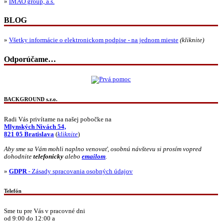
»
IMAO group, a.s.
BLOG
»
Všetky informácie o elektronickom podpise - na jednom mieste
(kliknite)
Odporúčame…
BACKGROUND s.r.o.
Radi Vás privítame na našej pobočke na
Mlynských Nivách 54,
821 05 Bratislava
(
kliknite
)
Aby sme sa Vám mohli naplno venovať, osobnú návštevu si prosím vopred
dohodnite
telefonicky
alebo
emailom
.
»
GDPR
- Zásady spracovania osobných údajov
Telefón
Sme tu pre Vás v pracovné dni
od 9:00 do 12:00 a