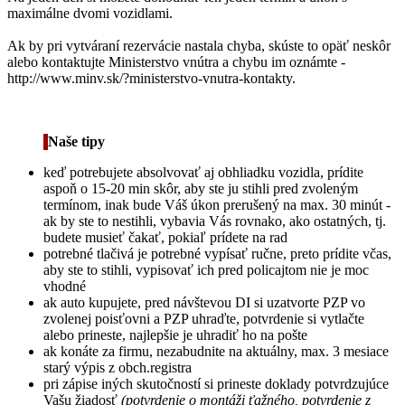
maximálne dvomi vozidlami.
Ak by pri vytváraní rezervácie nastala chyba, skúste to opäť neskôr
alebo kontaktujte Ministerstvo vnútra a chybu im oznámte -
http://www.minv.sk/?ministerstvo-vnutra-kontakty.
Naše tipy
keď potrebujete absolvovať aj obhliadku vozidla, prídite
aspoň o 15-20 min skôr, aby ste ju stihli pred zvoleným
termínom, inak bude Váš úkon prerušený na max. 30 minút -
ak by ste to nestihli, vybavia Vás rovnako, ako ostatných, tj.
budete musieť čakať, pokiaľ prídete na rad
potrebné tlačivá je potrebné vypísať ručne, preto prídite včas,
aby ste to stihli, vypisovať ich pred policajtom nie je moc
vhodné
ak auto kupujete, pred návštevou DI si uzatvorte PZP vo
zvolenej poisťovni a PZP uhraďte, potvrdenie si vytlačte
alebo prineste, najlepšie je uhradiť ho na pošte
ak konáte za firmu, nezabudnite na aktuálny, max. 3 mesiace
starý výpis z obch.registra
pri zápise iných skutočností si prineste doklady potvrdzujúce
Vašu žiadosť
(potvrdenie o montáži ťažného, potvrdenie z