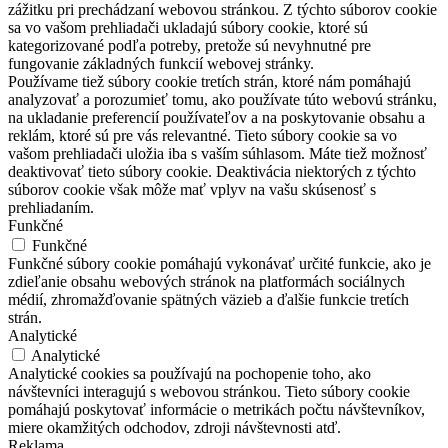
zážitku pri prechádzaní webovou stránkou. Z týchto súborov cookie
sa vo vašom prehliadači ukladajú súbory cookie, ktoré sú
kategorizované podľa potreby, pretože sú nevyhnutné pre
fungovanie základných funkcií webovej stránky.
Používame tiež súbory cookie tretích strán, ktoré nám pomáhajú
analyzovať a porozumieť tomu, ako používate túto webovú stránku,
na ukladanie preferencií používateľov a na poskytovanie obsahu a
reklám, ktoré sú pre vás relevantné. Tieto súbory cookie sa vo
vašom prehliadači uložia iba s vaším súhlasom. Máte tiež možnosť
deaktivovať tieto súbory cookie. Deaktivácia niektorých z týchto
súborov cookie však môže mať vplyv na vašu skúsenosť s
prehliadaním.
Funkčné
Funkčné
Funkčné súbory cookie pomáhajú vykonávať určité funkcie, ako je
zdieľanie obsahu webových stránok na platformách sociálnych
médií, zhromažďovanie spätných väzieb a ďalšie funkcie tretích
strán.
Analytické
Analytické
Analytické cookies sa používajú na pochopenie toho, ako
návštevníci interagujú s webovou stránkou. Tieto súbory cookie
pomáhajú poskytovať informácie o metrikách počtu návštevníkov,
miere okamžitých odchodov, zdroji návštevnosti atď.
Reklama