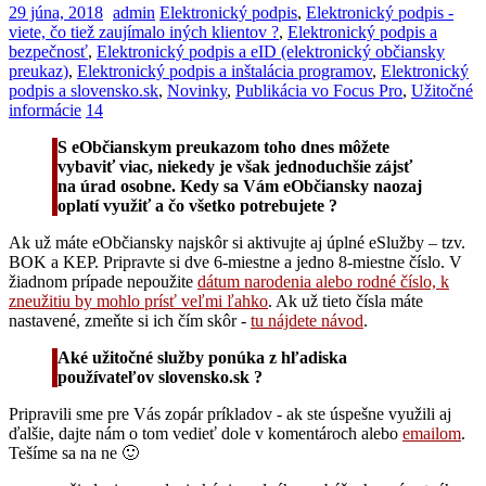
29 júna, 2018
admin
Elektronický podpis
,
Elektronický podpis -
viete, čo tiež zaujímalo iných klientov ?
,
Elektronický podpis a
bezpečnosť
,
Elektronický podpis a eID (elektronický občiansky
preukaz)
,
Elektronický podpis a inštalácia programov
,
Elektronický
podpis a slovensko.sk
,
Novinky
,
Publikácia vo Focus Pro
,
Užitočné
informácie
14
S eObčianskym preukazom toho dnes môžete
vybaviť viac, niekedy je však jednoduchšie zájsť
na úrad osobne. Kedy sa Vám eObčiansky naozaj
oplatí využiť a čo všetko potrebujete ?
Ak už máte eObčiansky najskôr si aktivujte aj úplné eSlužby – tzv.
BOK a KEP. Pripravte si dve 6-miestne a jedno 8-miestne číslo. V
žiadnom prípade nepoužite
dátum narodenia alebo rodné číslo, k
zneužitiu by mohlo prísť veľmi ľahko
. Ak už tieto čísla máte
nastavené, zmeňte si ich čím skôr -
tu nájdete návod
.
Aké užitočné služby ponúka z hľadiska
používateľov slovensko.sk ?
Pripravili sme pre Vás zopár príkladov - ak ste úspešne využili aj
ďalšie, dajte nám o tom vedieť dole v komentároch alebo
emailom
.
Tešíme sa na ne 🙂