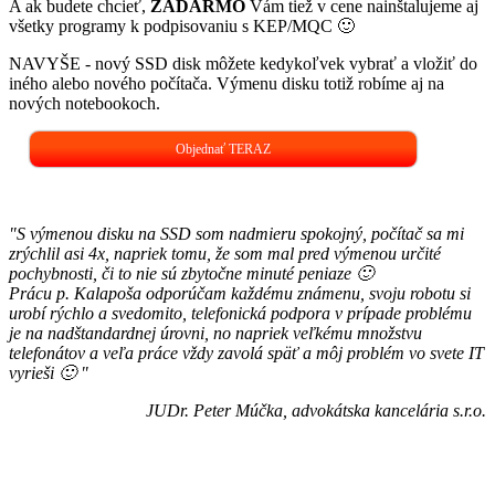
A ak budete chcieť,
ZADARMO
Vám tiež v cene nainštalujeme aj
všetky programy k podpisovaniu s KEP/MQC 🙂
NAVYŠE - nový SSD disk môžete kedykoľvek vybrať a vložiť do
iného alebo nového počítača. Výmenu disku totiž robíme aj na
nových notebookoch.
Objednať TERAZ
"S výmenou disku na SSD som nadmieru spokojný, počítač sa mi
zrýchlil asi 4x, napriek tomu, že som mal pred výmenou určité
pochybnosti, či to nie sú zbytočne minuté peniaze 🙂
Prácu p. Kalapoša odporúčam každému známenu, svoju robotu si
urobí rýchlo a svedomito, telefonická podpora v prípade problému
je na nadštandardnej úrovni, no napriek veľkému množstvu
telefonátov a veľa práce vždy zavolá späť a môj problém vo svete IT
vyrieši 🙂 "
JUDr. Peter Múčka, advokátska kancelária s.r.o.