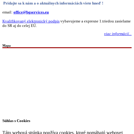
Pridajte sa k nám a o aktuálnych informáciách viete hneď !
email:
office@bgservices.eu
Kvalifikovaný elektronický podpis
vybavujeme a expresne 1.triedou zasielame
do SR aj do celej EÚ.
viac informácií...
Mapa
Všetky práva vyhradené © 2026 | WordPress téma od
MH Themes
Súhlas s Cookies
Táto webová stránka používa cookies, ktoré pomáhajú webovej