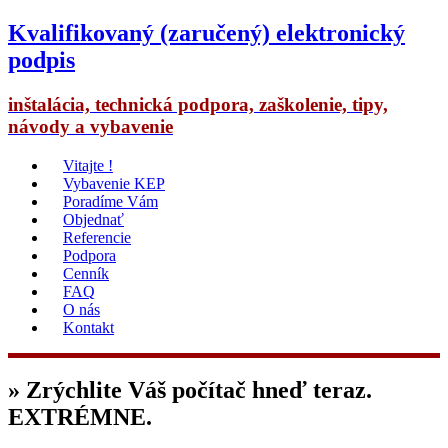
Kvalifikovaný (zaručený) elektronický
podpis
inštalácia, technická podpora, zaškolenie, tipy,
návody a vybavenie
Vitajte !
Vybavenie KEP
Poradíme Vám
Objednať
Referencie
Podpora
Cenník
FAQ
O nás
Kontakt
» Zrýchlite Váš počítač hneď teraz.
EXTRÉMNE.