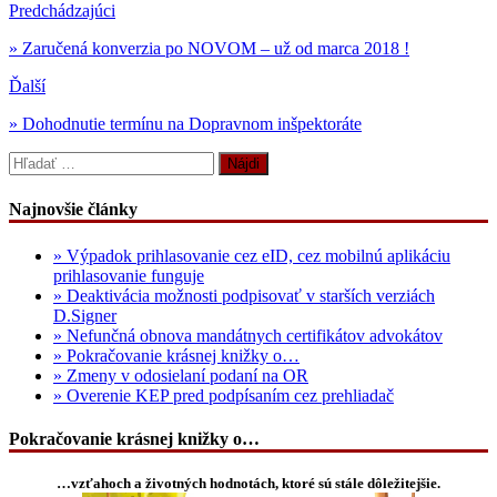
Predchádzajúci
» Zaručená konverzia po NOVOM – už od marca 2018 !
Ďalší
» Dohodnutie termínu na Dopravnom inšpektoráte
Hľadať:
Najnovšie články
» Výpadok prihlasovanie cez eID, cez mobilnú aplikáciu
prihlasovanie funguje
» Deaktivácia možnosti podpisovať v starších verziách
D.Signer
» Nefunčná obnova mandátnych certifikátov advokátov
» Pokračovanie krásnej knižky o…
» Zmeny v odosielaní podaní na OR
» Overenie KEP pred podpísaním cez prehliadač
Pokračovanie krásnej knižky o…
…vzťahoch a životných hodnotách, ktoré sú stále dôležitejšie.