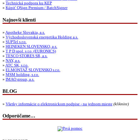
»
Technická podpora ku KEP
»
Kúpiť QSign Premium / BatchSigner
Najnovší klienti
»
Apotheke Slovakia, a.s.
»
Východoslovenská energetika Holding a.s.
»
SUPTel s.r.o.
»
HEINEKEN SLOVENSKO, a.s.
»
T P D spol. s r.o. (EURONICS)
»
TESCO STORES SR, a.s.
»
NAY, a.s.
»
ATC SK, s.r.o.
»
ELMONTAŽ SLOVENSKO s.r.o.
»
MSM holding, s.r.o.
»
IMAO group, a.s.
BLOG
»
Všetky informácie o elektronickom podpise - na jednom mieste
(kliknite)
Odporúčame…