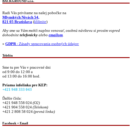
BACKGROUND s.r.o.
Radi Vás privítame na našej pobočke na
Mlynských Nivách 54,
821 05 Bratislava
(
kliknite
)
Aby sme sa Vám mohli naplno venovať, osobnú návštevu si prosím vopred
dohodnite
telefonicky
alebo
emailom
.
»
GDPR
- Zásady spracovania osobných údajov
Telefón
Sme tu pre Vás v pracovné dni
od 9:00 do 12:00 a
od 13:00 do 16:00 hod.
Priama infolinka pre KEP:
+421 948 333 043
Ďalšie čísla:
+421 948 558 024
(O2)
+421 904 558 024
(Telekom)
+421 2 808 58 024
(pevná linka)
Facebook + Email