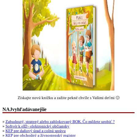
Získajte novú knižku a zažite pekné chvíle s Vašimi deťmi 🙂
NAJvyhľadávanejšie
»
Zabudnutý, stratený alebo zablokovaný BOK. Čo môžete urobiť ?
»
Softvér k eID - elektronický občiansky
»
KEP pre daňový úrad a colnú správu
»
KEP pre obchodný a živnostenský register