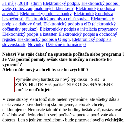
31 mája, 2018
admin
Elektronický podpis
,
Elektronický podpis -
viete, čo tiež zaujímalo iných klientov ?
,
Elektronický podpis a
advokáti
,
Elektronický podpis a banky
,
Elektronický podpis a
bezpečnosť
,
Elektronický podpis a colná správa
,
Elektronický
podpis a daňový úrad
,
Elektronický podpis a eID (elektronický
občiansky preukaz)
,
Elektronický podpis a inštalácia programov
,
Elektronický podpis a kataster
,
Elektronický podpis a obchodný
register
,
Elektronický podpis a QSign
,
Elektronický podpis a
slovensko.sk
,
Novinky
,
Užitočné informácie
0
Nebaví Vás stále čakať na spustenie počítača alebo programu ?
Je Váš počítač pomalý avšak stále funkčný a nechcete ho
vymeniť ?
Alebo máte nový a chceli by ste ho zrýchliť ?
Vymeňte svoj hardisk za nový typ disku - SSD - a
ZRÝCHLITE
Váš počítač NIEKOĽKONÁSOBNE
- určite
neoľutujete
.
V cene služby Vám totiž disk nielen vymeníme, ale všetky dáta a
nastavenia z pôvodného aj skopírujeme, alebo ak chcete,
naklonujeme. Nemusíte tak nič dlhé hodiny inštalovať, nastavovať
či zálohovať. Jednoducho svoj počítač zapnete a používate ako
doteraz. Len s jedným rozdielom - bude pracovať
oveľa rýchlejšie
.