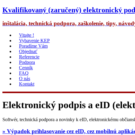
Kvalifikovaný (zaručený) elektronický pod
inštalácia, technická podpora, zaškolenie, tipy, návo
Vitajte !
Vybavenie KEP
Poradíme Vám
Objednať
Referencie
Podpora
Cenník
FAQ
O nás
Kontakt
Elektronický podpis a eID (elek
Softwér, technická podpora a novinky k eID, elektronickému občian
» Výpadok prihlasovanie cez eID, cez mobilnú apliká