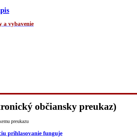
pis
dy a vybavenie
tronický občiansky preukaz)
skemu preukazu
ciu prihlasovanie funguje