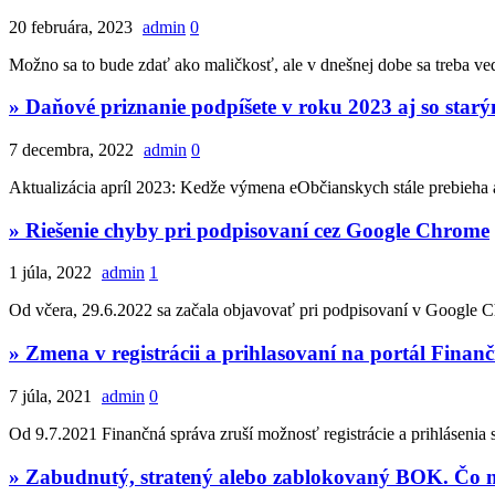
20 februára, 2023
admin
0
Možno sa to bude zdať ako maličkosť, ale v dnešnej dobe sa treba ve
» Daňové priznanie podpíšete v roku 2023 aj so sta
7 decembra, 2022
admin
0
Aktualizácia apríl 2023: Kedže výmena eObčianskych stále prebieha 
» Riešenie chyby pri podpisovaní cez Google Chrome
1 júla, 2022
admin
1
Od včera, 29.6.2022 sa začala objavovať pri podpisovaní v Google C
» Zmena v registrácii a prihlasovaní na portál Finan
7 júla, 2021
admin
0
Od 9.7.2021 Finančná správa zruší možnosť registrácie a prihlásenia 
» Zabudnutý, stratený alebo zablokovaný BOK. Čo m