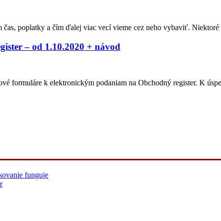
m čas, poplatky a čím ďalej viac vecí vieme cez neho vybaviť. Niekto
gister – od 1.10.2020 + návod
zícii nové formuláre k elektronickým podaniam na Obchodný register.
sovanie funguje
r