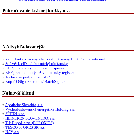
Pokračovanie krásnej knižky o…
NAJvyhľadávanejšie
»
Zabudnutý, stratený alebo zablokovaný BOK. Čo môžete urobiť ?
»
Softvér k eID - elektronický občiansky
»
KEP pre daňový úrad a colnú správu
»
KEP pre obchodný a živnostenský register
»
Technická podpora ku KEP
»
Kúpiť QSign Premium / BatchSigner
Najnovší klienti
»
Apotheke Slovakia, a.s.
»
Východoslovenská energetika Holding a.s.
»
SUPTel s.r.o.
»
HEINEKEN SLOVENSKO, a.s.
»
T P D spol. s r.o. (EURONICS)
»
TESCO STORES SR, a.s.
»
NAY, a.s.