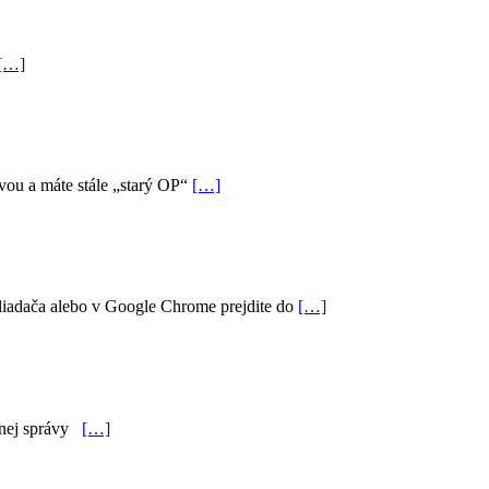
[…]
vou a máte stále „starý OP“
[…]
hliadača alebo v Google Chrome prejdite do
[…]
nčnej správy
[…]