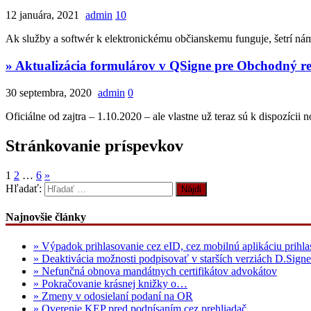
12 januára, 2021
admin
10
Ak služby a softwér k elektronickému občianskemu funguje, šetrí ná
» Aktualizácia formulárov v QSigne pre Obchodný re
30 septembra, 2020
admin
0
Oficiálne od zajtra – 1.10.2020 – ale vlastne už teraz sú k dispo
Stránkovanie príspevkov
1
2
…
6
»
Hľadať:
Najnovšie články
» Výpadok prihlasovanie cez eID, cez mobilnú aplikáciu prihla
» Deaktivácia možnosti podpisovať v starších verziách D.Signe
» Nefunčná obnova mandátnych certifikátov advokátov
» Pokračovanie krásnej knižky o…
» Zmeny v odosielaní podaní na OR
» Overenie KEP pred podpísaním cez prehliadač