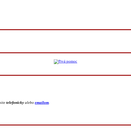
nite
telefonicky
alebo
emailom
.