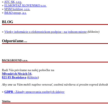
»
ATC SK, s.r.o.
»
ELMONTAŽ SLOVENSKO s.r.o.
»
MSM holding, s.r.o.
»
IMAO group, a.s.
BLOG
»
Všetky informácie o elektronickom podpise - na jednom mieste
(kliknite)
Odporúčame…
BACKGROUND s.r.o.
Radi Vás privítame na našej pobočke na
Mlynských Nivách 54,
821 05 Bratislava
(
kliknite
)
Aby sme sa Vám mohli naplno venovať, osobnú návštevu si prosím vopred dohod
»
GDPR
- Zásady spracovania osobných údajov
Telefón