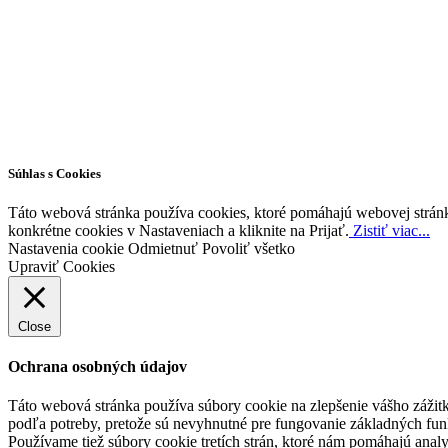
Všetky práva vyhradené © 2026 | WordPress téma od
MH Themes
Súhlas s Cookies
Táto webová stránka používa cookies, ktoré pomáhajú webovej stránke
konkrétne cookies v Nastaveniach a kliknite na Prijať.
Zistiť viac...
Nastavenia cookie
Odmietnuť
Povoliť všetko
Upraviť Cookies
Close
Ochrana osobných údajov
Táto webová stránka používa súbory cookie na zlepšenie vášho zážitk
podľa potreby, pretože sú nevyhnutné pre fungovanie základných fun
Používame tiež súbory cookie tretích strán, ktoré nám pomáhajú anal