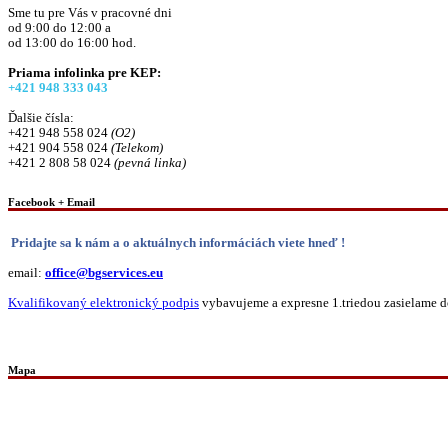
Sme tu pre Vás v pracovné dni
od 9:00 do 12:00 a
od 13:00 do 16:00 hod.
Priama infolinka pre KEP:
+421 948 333 043
Ďalšie čísla:
+421 948 558 024
(O2)
+421 904 558 024
(Telekom)
+421 2 808 58 024
(pevná linka)
Facebook + Email
Pridajte sa k nám a o aktuálnych informáciách viete hneď !
email:
office@bgservices.eu
Kvalifikovaný elektronický podpis
vybavujeme a expresne 1.triedou zasielame do
Mapa