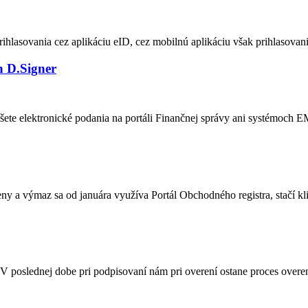
lasovania cez aplikáciu eID, cez mobilnú aplikáciu však prihlasovani
h D.Signer
píšete elektronické podania na portáli Finančnej správy ani systémoc
 a výmaz sa od januára využíva Portál Obchodného registra, stačí klik
 poslednej dobe pri podpisovaní nám pri overení ostane proces overen