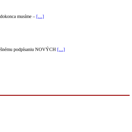
ré dokonca musíme –
[…]
 K úspešnému podpísaniu NOVÝCH
[…]