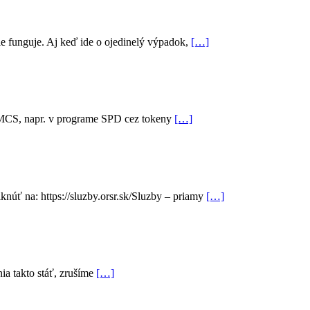
e funguje. Aj keď ide o ojedinelý výpadok,
[…]
h EMCS, napr. v programe SPD cez tokeny
[…]
núť na: https://sluzby.orsr.sk/Sluzby – priamy
[…]
ia takto stáť, zrušíme
[…]