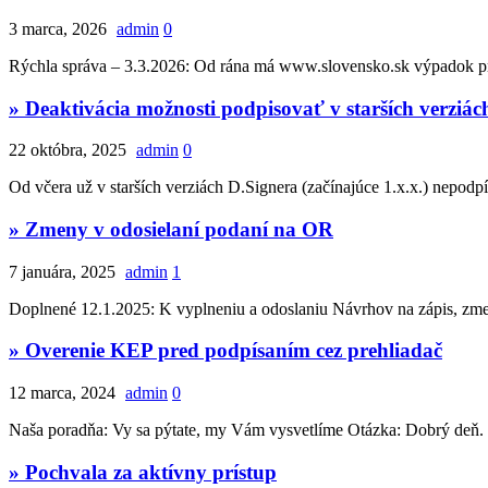
3 marca, 2026
admin
0
Rýchla správa – 3.3.2026: Od rána má www.slovensko.sk výpadok prih
» Deaktivácia možnosti podpisovať v starších verziác
22 októbra, 2025
admin
0
Od včera už v starších verziách D.Signera (začínajúce 1.x.x.) nepod
» Zmeny v odosielaní podaní na OR
7 januára, 2025
admin
1
Doplnené 12.1.2025: K vyplneniu a odoslaniu Návrhov na zápis, zmeny
» Overenie KEP pred podpísaním cez prehliadač
12 marca, 2024
admin
0
Naša poradňa: Vy sa pýtate, my Vám vysvetlíme Otázka: Dobrý deň. V
» Pochvala za aktívny prístup