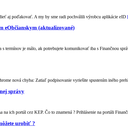
dieť aj poďakovať. A my by sme radi pochválili výrobcu aplikácie eID
rým eObčianskym (aktualizované)
a s termínov je málo, ak potrebujete komunikovať iba s Finančnou sprá
hrome nová chyba: Zatiaľ podpisovanie vyriešite spustením iného pre
čnej správy
sa na ich portál cez KEP. Čo to znamená ? Prihlásenie na portáli Fina
ôžete urobiť ?