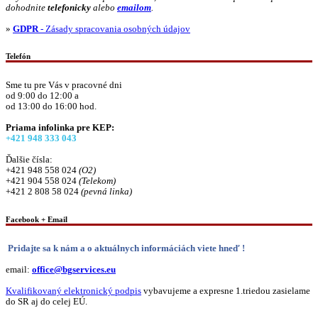
dohodnite
telefonicky
alebo
emailom
.
»
GDPR
- Zásady spracovania osobných údajov
Telefón
Sme tu pre Vás v pracovné dni
od 9:00 do 12:00 a
od 13:00 do 16:00 hod.
Priama infolinka pre KEP:
+421 948 333 043
Ďalšie čísla:
+421 948 558 024
(O2)
+421 904 558 024
(Telekom)
+421 2 808 58 024
(pevná linka)
Facebook + Email
Pridajte sa k nám a o aktuálnych informáciách viete hneď !
email:
office@bgservices.eu
Kvalifikovaný elektronický podpis
vybavujeme a expresne 1.triedou zasielame
do SR aj do celej EÚ.