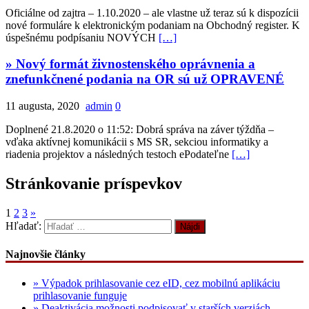
Oficiálne od zajtra – 1.10.2020 – ale vlastne už teraz sú k dispozícii
nové formuláre k elektronickým podaniam na Obchodný register. K
úspešnému podpísaniu NOVÝCH
[…]
» Nový formát živnostenského oprávnenia a
znefunkčnené podania na OR sú už OPRAVENÉ
11 augusta, 2020
admin
0
Doplnené 21.8.2020 o 11:52: Dobrá správa na záver týždňa –
vďaka aktívnej komunikácii s MS SR, sekciou informatiky a
riadenia projektov a následných testoch ePodateľne
[…]
Stránkovanie príspevkov
1
2
3
»
Hľadať:
Najnovšie články
» Výpadok prihlasovanie cez eID, cez mobilnú aplikáciu
prihlasovanie funguje
» Deaktivácia možnosti podpisovať v starších verziách