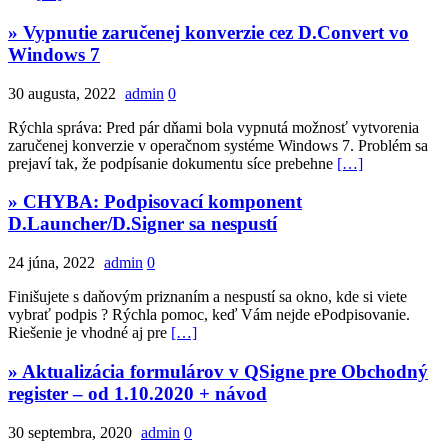
» Vypnutie zaručenej konverzie cez D.Convert vo
Windows 7
30 augusta, 2022
admin
0
Rýchla správa: Pred pár dňami bola vypnutá možnosť vytvorenia
zaručenej konverzie v operačnom systéme Windows 7. Problém sa
prejaví tak, že podpísanie dokumentu síce prebehne
[…]
» CHYBA: Podpisovací komponent
D.Launcher/D.Signer sa nespustí
24 júna, 2022
admin
0
Finišujete s daňovým priznaním a nespustí sa okno, kde si viete
vybrať podpis ? Rýchla pomoc, keď Vám nejde ePodpisovanie.
Riešenie je vhodné aj pre
[…]
» Aktualizácia formulárov v QSigne pre Obchodný
register – od 1.10.2020 + návod
30 septembra, 2020
admin
0