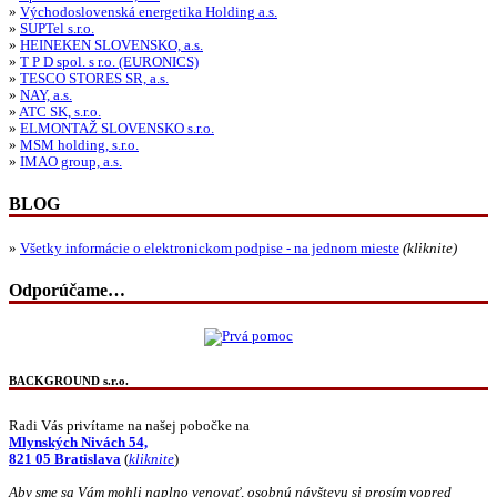
»
Východoslovenská energetika Holding a.s.
»
SUPTel s.r.o.
»
HEINEKEN SLOVENSKO, a.s.
»
T P D spol. s r.o. (EURONICS)
»
TESCO STORES SR, a.s.
»
NAY, a.s.
»
ATC SK, s.r.o.
»
ELMONTAŽ SLOVENSKO s.r.o.
»
MSM holding, s.r.o.
»
IMAO group, a.s.
BLOG
»
Všetky informácie o elektronickom podpise - na jednom mieste
(kliknite)
Odporúčame…
BACKGROUND s.r.o.
Radi Vás privítame na našej pobočke na
Mlynských Nivách 54,
821 05 Bratislava
(
kliknite
)
Aby sme sa Vám mohli naplno venovať, osobnú návštevu si prosím vopred