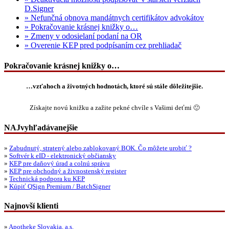
D.Signer
» Nefunčná obnova mandátnych certifikátov advokátov
» Pokračovanie krásnej knižky o…
» Zmeny v odosielaní podaní na OR
» Overenie KEP pred podpísaním cez prehliadač
Pokračovanie krásnej knižky o…
…vzťahoch a životných hodnotách, ktoré sú stále dôležitejšie.
Získajte novú knižku a zažite pekné chvíle s Vašimi deťmi 🙂
NAJvyhľadávanejšie
»
Zabudnutý, stratený alebo zablokovaný BOK. Čo môžete urobiť ?
»
Softvér k eID - elektronický občiansky
»
KEP pre daňový úrad a colnú správu
»
KEP pre obchodný a živnostenský register
»
Technická podpora ku KEP
»
Kúpiť QSign Premium / BatchSigner
Najnovší klienti
»
Apotheke Slovakia, a.s.