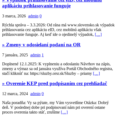
aplikáciu prihlasovanie funguje
3 marca, 2026
admin
0
Rýchla správa – 3.3.2026: Od rána má www.slovensko.sk výpadok
prihlasovania cez aplikáciu eID, cez mobilnú aplikáciu však
prihlasovanie funguje. Aj keď ide o ojedinelý výpadok,
[…]
» Zmeny v odosielaní podaní na OR
7 januára, 2025
admin
1
Doplnené 12.1.2025: K vyplneniu a odoslaniu Návrhov na zápis,
zmeny a výmaz sa od januára využíva Portál Obchodného registra,
stačí kliknúť na: https://sluzby.orsr.sk/Sluzby – priamy
[…]
» Overenie KEP pred podpísaním cez prehliadač
12 marca, 2024
admin
0
Naša poradňa: Vy sa pýtate, my Vám vysvetlíme Otázka: Dobrý
deň. V poslednej dobe pri podpisovaní nám pri overení ostane
proces overenia takto stáť, zrušíme
[…]