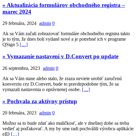
» Aktualizácia formulárov obchodného registra –
marec 2024
29 februára, 2024
admin
0
Ak sa Vám začali zobrazovať formuláre obchodného registra takto
je to tým, že dnes boli vydané nové a je potrebné ich v programe
QSign 5
[…]
» Vymazanie nastavení v D.Convert po update
26 septembra, 2023
admin
0
Ak sa Vám stane alebo stalo, že zrazu neviete urobiť zaručenú
konverziu cez D.Convert, bude to pravdepodobne tým, že sa
vymazali nastavenia o oprávnenej osobe.
[…]
» Pochvala za aktívny prístup
20 februára, 2023
admin
0
Možno sa to bude zdať ako maličkosť, ale v dnešnej dobe sa treba
vedieť aj poďakovať. A my by sme radi pochválili výrobcu aplikácie
eID
[…]