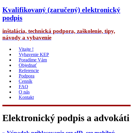
Kvalifikovaný (zaručený) elektronický
podpis
inštalácia, technická podpora, zaškolenie, tipy,
návody a vybavenie
Vitajte !
Vybavenie KEP
Poradíme Vám
Objednať
Referencie
Podpora
Cenník
FAQ
O nás
Kontakt
Elektronický podpis a advokáti
» Výpadok prihlasovanie cez eID, cez mobilnú