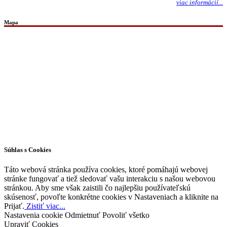
viac informácií...
Mapa
Všetky práva vyhradené © 2026 | WordPress téma od
MH Themes
Súhlas s Cookies
Táto webová stránka používa cookies, ktoré pomáhajú webovej
stránke fungovať a tiež sledovať vašu interakciu s našou webovou
stránkou. Aby sme však zaistili čo najlepšiu používateľskú
skúsenosť, povoľte konkrétne cookies v Nastaveniach a kliknite na
Prijať.
Zistiť viac...
Nastavenia cookie
Odmietnuť
Povoliť všetko
Upraviť Cookies