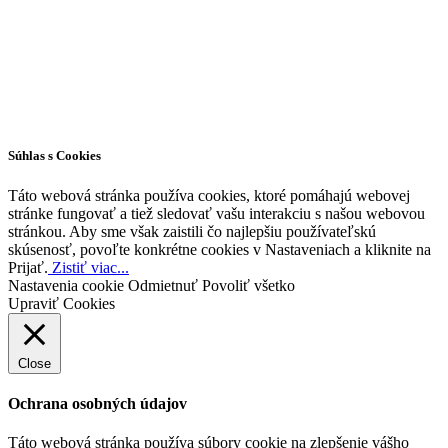
Všetky práva vyhradené © 2026 | WordPress téma od
MH Themes
Súhlas s Cookies
Táto webová stránka používa cookies, ktoré pomáhajú webovej
stránke fungovať a tiež sledovať vašu interakciu s našou webovou
stránkou. Aby sme však zaistili čo najlepšiu používateľskú
skúsenosť, povoľte konkrétne cookies v Nastaveniach a kliknite na
Prijať.
Zistiť viac...
Nastavenia cookie
Odmietnuť
Povoliť všetko
Upraviť Cookies
Close
Ochrana osobných údajov
Táto webová stránka používa súbory cookie na zlepšenie vášho