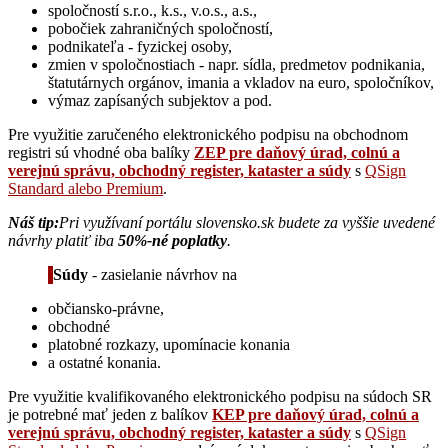
spoločností s.r.o., k.s., v.o.s., a.s.,
pobočiek zahraničných spoločností,
podnikateľa - fyzickej osoby,
zmien v spoločnostiach - napr. sídla, predmetov podnikania,
štatutárnych orgánov, imania a vkladov na euro, spoločníkov,
výmaz zapísaných subjektov a pod.
Pre využitie zaručeného elektronického podpisu na obchodnom
registri sú vhodné oba balíky
ZEP pre daňový úrad, colnú a
verejnú správu, obchodný register, kataster a súdy
s
QSign
Standard alebo Premium
.
Náš tip:
Pri využívaní portálu slovensko.sk budete za vyššie uvedené
návrhy platiť iba
50%-né poplatky
.
Súdy
- zasielanie návrhov na
občiansko-právne,
obchodné
platobné rozkazy, upomínacie konania
a ostatné konania.
Pre využitie kvalifikovaného elektronického podpisu na súdoch SR
je potrebné mať jeden z balíkov
KEP pre daňový úrad, colnú a
verejnú správu, obchodný register, kataster a súdy
s
QSign