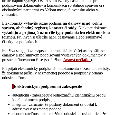
určite naplno využije. Ušetrí Vám vzácny čas a financie pri
podpisovaní dokumentov a komunikácii so štátnou správou či s
obchodnými partnermi vo Vašom meste, Slovensku alebo v
zahraničí.
Elektronicky vybavíte rôzne podania
na daňový úrad, colnú
správu, obchodný register, kataster či súdy
. Niektoré dokonca
vyžadujú a prijímajú už určité typy podania len elektronickou
formou
. Pri iných si ušetríte napr. cestovanie alebo zaujímavé
čiastky na poplatkoch.
Používa sa aj pri zabezpečení autentifikácie Vašej osoby, šifrovaní
emailov a spoľahlivom podpisovaní vystavených dokumentov v
presne definovanom čase (so službou
časová pečiatka
).
Pri prijatí elektronicky podpísaného dokumentu si zasa budete istý,
že dokument prišiel v nezmenenej podobe a podpísaný priamo
odosielateľom.
Elektronickým podpisom si zabezpečíte
autenticitu - zabezpečuje jednoznačnú identifikáciu osoby,
ktorá dokument podpisuje,
integritu - zaručuje, že poslaný dokument sa dostal k
adresátovi v nezmenej podobe,
nepopierateľnosť - znemožňuje odosielateľovi poprieť, že