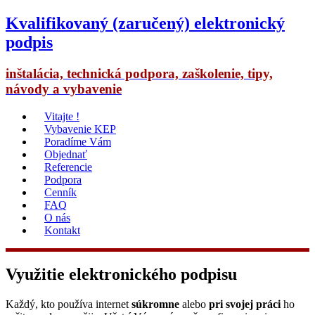
Kvalifikovaný (zaručený) elektronický
podpis
inštalácia, technická podpora, zaškolenie, tipy,
návody a vybavenie
Vitajte !
Vybavenie KEP
Poradíme Vám
Objednať
Referencie
Podpora
Cenník
FAQ
O nás
Kontakt
Využitie elektronického podpisu
Každý, kto používa internet
súkromne
alebo
pri svojej práci
ho