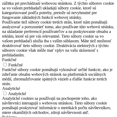
zážitku pri prechádzaní webovou stránkou. Z týchto súborov cookie
sa vo vašom prehliadači ukladajú súbory cookie, ktoré sú
kategorizované podľa potreby, pretože sú nevyhnutné pre
fungovanie základných funkcií webovej stránky.
Používame tiež súbory cookie tretích strán, ktoré nám pomáhajú
analyzovať a porozumieť tomu, ako používate túto webovú stránku,
na ukladanie preferencií používateľov a na poskytovanie obsahu a
reklám, ktoré sú pre vás relevantné. Tieto súbory cookie sa vo
vašom prehliadači uložia iba s vaším súhlasom. Máte tiež možnosť
deaktivovať tieto súbory cookie. Deaktivácia niektorých z týchto
súborov cookie však môže mať vplyv na vašu skúsenosť s
prehliadaním.
Funkčné
Funkčné
Funkčné súbory cookie pomáhajú vykonávať určité funkcie, ako je
zdieľanie obsahu webových stránok na platformách sociálnych
médií, zhromažďovanie spätných väzieb a ďalšie funkcie tretích
strán.
Analytické
Analytické
Analytické cookies sa používajú na pochopenie toho, ako
návštevníci interagujú s webovou stránkou. Tieto súbory cookie
pomáhajú poskytovať informácie o metrikách počtu návštevníkov,
miere okamžitých odchodov, zdroji návštevnosti atď.