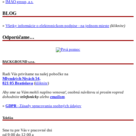
»
IMAO group, a.s.
BLOG
»
Všetky informácie o elektronickom podpise - na jednom mieste
(kliknite)
Odporúčame…
BACKGROUND s.r.o.
Radi Vás privítame na našej pobočke na
Mlynských Nivách 54,
821 05 Bratislava
(
kliknite
)
Aby sme sa Vám mohli naplno venovať, osobnú návštevu si prosím vopred
dohodnite
telefonicky
alebo
emailom
.
»
GDPR
- Zásady spracovania osobných údajov
Telefón
Sme tu pre Vás v pracovné dni
od 9:00 do 12:00 a