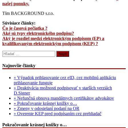
našej ponuky.
Tím BACKGROUND s.r.o.
Súvisiace články:
Čo je časová pečiatka ?
Aké sú typy elektronického podpisu?
Aký je rozdiel medzi elektronickým podpisom (EP) a
kvalifikovaným elektronickým podpisom (KEP) ?
Hľadať:
Najnovšie články
» Výpadok prihlasovanie cez eID, cez mobilnú aplikáciu
prihlasovanie funguje
» Deaktivácia možnosti podpisovať v starších verziách
D.Signer
» Nefunčná obnova mandátnych certifikátov advokátov
» Pokračovanie krásnej knižky o…
» Zmeny v odosielaní podaní na OR
» Overenie KEP pred podpísaním cez prehliadač
Pokračovanie krásnej knižky o…