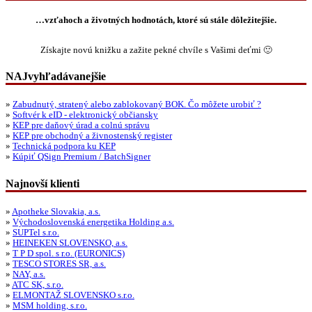
…vzťahoch a životných hodnotách, ktoré sú stále dôležitejšie.
Získajte novú knižku a zažite pekné chvíle s Vašimi deťmi 🙂
NAJvyhľadávanejšie
»
Zabudnutý, stratený alebo zablokovaný BOK. Čo môžete urobiť ?
»
Softvér k eID - elektronický občiansky
»
KEP pre daňový úrad a colnú správu
»
KEP pre obchodný a živnostenský register
»
Technická podpora ku KEP
»
Kúpiť QSign Premium / BatchSigner
Najnovší klienti
»
Apotheke Slovakia, a.s.
»
Východoslovenská energetika Holding a.s.
»
SUPTel s.r.o.
»
HEINEKEN SLOVENSKO, a.s.
»
T P D spol. s r.o. (EURONICS)
»
TESCO STORES SR, a.s.
»
NAY, a.s.
»
ATC SK, s.r.o.
»
ELMONTAŽ SLOVENSKO s.r.o.
»
MSM holding, s.r.o.