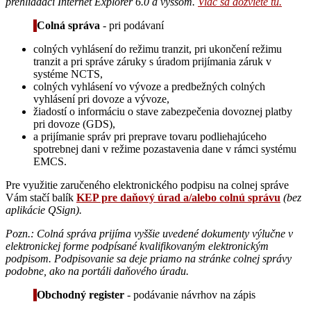
prehliadači Internet Explorer 6.0 a vyššom.
Viac sa dozviete tu.
Colná správa
- pri podávaní
colných vyhlásení do režimu tranzit, pri ukončení režimu
tranzit a pri správe záruky s úradom prijímania záruk v
systéme NCTS,
colných vyhlásení vo vývoze a predbežných colných
vyhlásení pri dovoze a vývoze,
žiadostí o informáciu o stave zabezpečenia dovoznej platby
pri dovoze (GDS),
a prijímanie správ pri preprave tovaru podliehajúceho
spotrebnej dani v režime pozastavenia dane v rámci systému
EMCS.
Pre využitie zaručeného elektronického podpisu na colnej správe
Vám stačí balík
KEP pre daňový úrad a/alebo colnú správu
(bez
aplikácie QSign).
Pozn.: Colná správa prijíma vyššie uvedené dokumenty výlučne v
elektronickej forme podpísané kvalifikovaným elektronickým
podpisom. Podpisovanie sa deje priamo na stránke colnej správy
podobne, ako na portáli daňového úradu.
Obchodný register
- podávanie návrhov na zápis