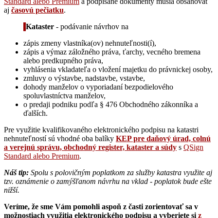
Standard alebo Premium
a podpísané dokumenty musia obsahovať
aj
časovú pečiatku
.
Kataster
- podávanie návrhov na
zápis zmeny vlastníka(ov) nehnuteľnosti(í),
zápis a výmaz záložného práva, ťarchy, vecného bremena
alebo predkupného práva,
vyhlásenia vkladateľa o vložení majetku do právnickej osoby,
zmluvy o výstavbe, nadstavbe, vstavbe,
dohody manželov o vyporiadaní bezpodielového
spoluvlastníctva manželov,
o predaji podniku podľa § 476 Obchodného zákonníka a
ďalších.
Pre využitie kvalifikovaného elektronického podpisu na katastri
nehnuteľností sú vhodné oba balíky
KEP pre daňový úrad, colnú
a verejnú správu, obchodný register, kataster a súdy
s
QSign
Standard alebo Premium
.
Náš tip:
Spolu s polovičným poplatkom za služby katastra využite aj
tzv. oznámenie o zamýšľanom návrhu na vklad - poplatok bude ešte
nižší.
Veríme, že sme Vám pomohli aspoň z časti zorientovať sa v
možnostiach využitia elektronického podpisu a vyberiete si
z