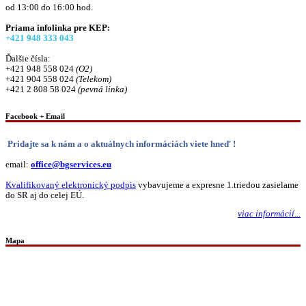
od 13:00 do 16:00 hod.
Priama infolinka pre KEP:
+421 948 333 043
Ďalšie čísla:
+421 948 558 024
(O2)
+421 904 558 024
(Telekom)
+421 2 808 58 024
(pevná linka)
Facebook + Email
Pridajte sa k nám a o aktuálnych informáciách viete hneď !
email:
office@bgservices.eu
Kvalifikovaný elektronický podpis
vybavujeme a expresne 1.triedou zasielame
do SR aj do celej EÚ.
viac informácií...
Mapa