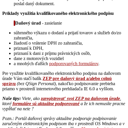
poslal daný dokument.
Príklady využitia kvalifikovaného elektronického podpisu
Daňový úrad
- zasielanie
súhrnného výkazu o dodaní a prijatí tovarov a služieb do/zo
zahraničia,
žiadostí o vrátenie DPH zo zahraničia,
priznaní k DPH,
priznaní k dani z príjmu právnických osôb,
dane z motorových vozidiel
a mnohých ďalších
podporovaných formulárov
.
Pre využitie kvalifikovaného elektronického podpisu na daňovom
úrade Vám stačí balík
ZEP pre daňový úrad a/alebo colnú
správu
(bez QSign Personal)
, nakoľko podpisovanie prebieha
priamo v prostredí internetového prehliadača IE 6.0 a vyššom.
Naše tipy:
Viete, ako
zaregistrovať svoj ZEP na daňovom úrade
,
ktoré
formuláre sú aktuálne podporované
a že ich nemusíte pracne
vypĺňať na nete ?
Pozn.: Portál daňovej správy aktuálne podporuje podpisovanie
zaručeným elektronickým podpisom iba v prostredí OS Windows a v