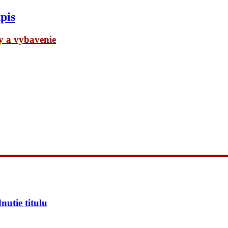
pis
dy a vybavenie
utie titulu