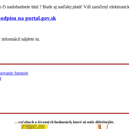
 či nadobudnete titul ? Bude aj naďalej platiť Váš zaručený elektroni
podpisu na portal.gov.sk
 informácií nájdete tu.
sovanie funguje
r
…vzťahoch a životných hodnotách, ktoré sú stále dôležitejšie.