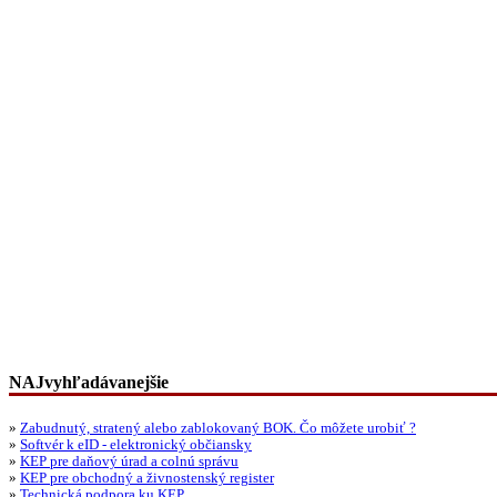
NAJvyhľadávanejšie
»
Zabudnutý, stratený alebo zablokovaný BOK. Čo môžete urobiť ?
»
Softvér k eID - elektronický občiansky
»
KEP pre daňový úrad a colnú správu
»
KEP pre obchodný a živnostenský register
»
Technická podpora ku KEP