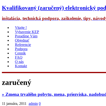
Kvalifikovaný (zaručený) elektronický pod
inštalácia, technická podpora, zaškolenie, tipy, návo
Vitajte !
Vybavenie KEP
Poradíme Vám
Objednať
Referencie
Podpora
Cenník
FAQ
O nás
Kontakt
zaručený
» Zmena trvalého pobytu, mena, priezviska, nadobudn
11 januára, 2011
admin
0