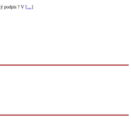
cký podpis ? V
[…]