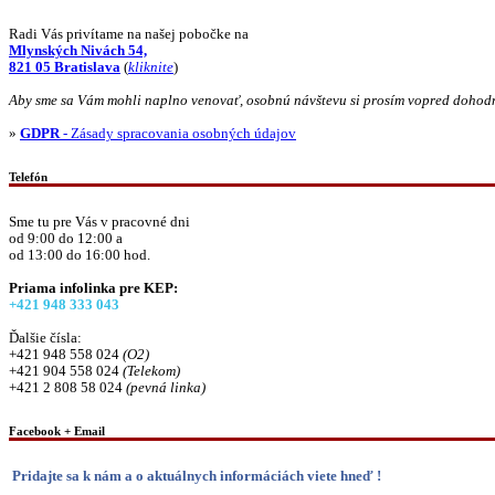
Radi Vás privítame na našej pobočke na
Mlynských Nivách 54,
821 05 Bratislava
(
kliknite
)
Aby sme sa Vám mohli naplno venovať, osobnú návštevu si prosím vopred dohod
»
GDPR
- Zásady spracovania osobných údajov
Telefón
Sme tu pre Vás v pracovné dni
od 9:00 do 12:00 a
od 13:00 do 16:00 hod.
Priama infolinka pre KEP:
+421 948 333 043
Ďalšie čísla:
+421 948 558 024
(O2)
+421 904 558 024
(Telekom)
+421 2 808 58 024
(pevná linka)
Facebook + Email
Pridajte sa k nám a o aktuálnych informáciách viete hneď !