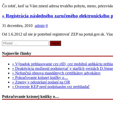
Čo robiť, keď sa Vám zmení adresa trvalého pobytu, meno, priezvisko
» Registrácia následného zaručeného elektronického 
31 decembra, 2010
admin
0
Od 1.6.2012 už nie je potrebné registrovať ZEP na portal.gov.sk. Viac
Hľadať:
Najnovšie články
» Výpadok prihlasovanie cez eID, cez mobilnú aplikáciu prihla
» Deaktivácia možnosti podpisovať v starších verziách D.Signe
» Nefunčná obnova mandátnych certifikátov advokátov
» Pokračovanie krásnej knižky o…
» Zmeny v odosielaní podaní na OR
» Overenie KEP pred podpísaním cez prehliadač
Pokračovanie krásnej knižky o…