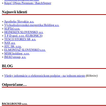
»
Kúpiť QSign Premium / BatchSigner
Najnovší klienti
»
Apotheke Slovakia, a.s.
»
Východoslovenská energetika Holding a.s.
»
SUPTel s.r.o.
»
HEINEKEN SLOVENSKO, a.s.
»
T P D spol. s r.o. (EURONICS)
»
TESCO STORES SR, a.s.
»
NAY, a.s.
»
ATC SK, s.r.o.
»
ELMONTAŽ SLOVENSKO s.r.o.
»
MSM holding, s.r.o.
»
IMAO group, a.s.
BLOG
»
Všetky informácie o elektronickom podpise - na jednom mieste
(kliknite)
Odporúčame…
BACKGROUND s.r.o.