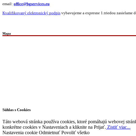
email:
office@bgservices.eu
Kvalifikovaný elektronický podpis
vybavujeme a expresne 1.triedou zasielame do
Mapa
Všetky práva vyhradené © 2026 | WordPress téma od
MH Themes
Súhlas s Cookies
Táto webová stránka používa cookies, ktoré pomáhajú webovej stránke
konkrétne cookies v Nastaveniach a kliknite na Prijať.
Zistiť viac...
Nastavenia cookie
Odmietnuť
Povoliť všetko