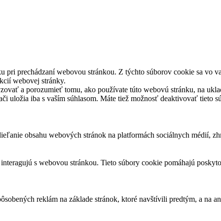
u pri prechádzaní webovou stránkou. Z týchto súborov cookie sa vo va
kcií webovej stránky.
yzovať a porozumieť tomu, ako používate túto webovú stránku, na ukla
dači uložia iba s vaším súhlasom. Máte tiež možnosť deaktivovať tieto 
eľanie obsahu webových stránok na platformách sociálnych médií, zhro
i interagujú s webovou stránkou. Tieto súbory cookie pomáhajú poskyt
sobených reklám na základe stránok, ktoré navštívili predtým, a na a