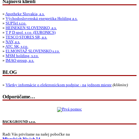
Najnovší klienti
»
Apotheke Slovakia, a.s.
»
Východoslovenská energetika Holding a.s.
»
SUPTel s.r.o.
»
HEINEKEN SLOVENSKO, a.s.
»
T P D spol. s r.o. (EURONICS)
»
TESCO STORES SR, a.s.
»
NAY, a.s.
»
ATC SK, s.r.o.
»
ELMONTAŽ SLOVENSKO s.r.o.
»
MSM holding, s.r.o.
»
IMAO group, a.s.
BLOG
»
Všetky informácie o elektronickom podpise - na jednom mieste
(kliknite)
Odporúčame…
BACKGROUND s.r.o.
Radi Vás privítame na našej pobočke na
Mlynských Nivách 54,