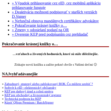
» Výpadok prihlasovanie cez eID, cez mobilnú aplikáciu
prihlasovanie funguje
» Deaktivácia možnosti podpisovať v starších verziách
D.Signer
» Nefunčná obnova mandátnych certifikátov advokátov
» Pokračovanie krásnej knižky o…
» Zmeny v odosielaní podaní na OR
» Overenie KEP pred podpísaním cez prehliadač
Pokračovanie krásnej knižky o…
…vzťahoch a životných hodnotách, ktoré sú stále dôležitejšie.
Získajte novú knižku a zažite pekné chvíle s Vašimi deťmi 🙂
NAJvyhľadávanejšie
»
Zabudnutý, stratený alebo zablokovaný BOK. Čo môžete urobiť ?
»
Softvér k eID - elektronický občiansky
»
KEP pre daňový úrad a colnú správu
»
KEP pre obchodný a živnostenský register
»
Technická podpora ku KEP
»
Kúpiť QSign Premium / BatchSigner