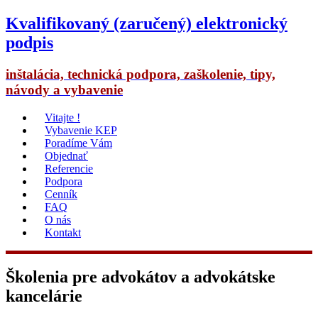
Kvalifikovaný (zaručený) elektronický
podpis
inštalácia, technická podpora, zaškolenie, tipy,
návody a vybavenie
Vitajte !
Vybavenie KEP
Poradíme Vám
Objednať
Referencie
Podpora
Cenník
FAQ
O nás
Kontakt
Školenia pre advokátov a advokátske
kancelárie