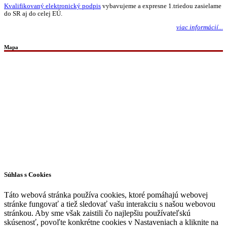
Kvalifikovaný elektronický podpis
vybavujeme a expresne 1.triedou zasielame
do SR aj do celej EÚ.
viac informácií...
Mapa
Všetky práva vyhradené © 2026 | WordPress téma od
MH Themes
Súhlas s Cookies
Táto webová stránka používa cookies, ktoré pomáhajú webovej
stránke fungovať a tiež sledovať vašu interakciu s našou webovou
stránkou. Aby sme však zaistili čo najlepšiu používateľskú
skúsenosť, povoľte konkrétne cookies v Nastaveniach a kliknite na