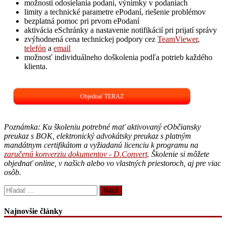
možnosti odosielania podaní, výnimky v podaniach
limity a technické parametre ePodaní, riešenie problémov
bezplatná pomoc pri prvom ePodaní
aktivácia eSchránky a nastavenie notifikácií pri prijatí správy
zvýhodnená cena technickej podpory cez
TeamViewer
,
telefón
a
email
možnosť individuálneho doškolenia podľa potrieb každého
klienta.
Objednať TERAZ
Poznámka: Ku školeniu potrebné mať aktivovaný eObčiansky
preukaz s BOK, elektronický advokátsky preukaz s platným
mandátnym certifikátom a vyžiadanú licenciu k programu na
zaručenú konverziu dokumentov - D.Convert
. Školenie si môžete
objednať online, v našich alebo vo vlastných priestoroch, aj pre viac
osôb.
Hľadať:
Najnovšie články