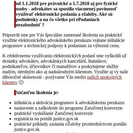
od 1.1.2018 pre právnické a 1.7.2018 aj pre fyzické
osoby - advokátov sa spustila viacmenej povinnosť
využívať elektronické podania a ežaloby. Aké sú
podmienky a na čo všetko pri ePodaniach
nezabudnúť ?
Pripravili sme pre Vás špeciálne zamerané školenia na praktické
využitie elektronického advokátskeho preukazu vrátane inštalácie
programov a technickej podpory k podaniam za výbornú cenu.
K efektívnemu využívaniu elektronických podaní sme vyškolili už
desiatky advokátov, advokátskych kancelárií, štatutárov,
podnikateľov, účtovníkov či manažérov a poskytujeme služby
malým, stredným ako aj nadnárodným klientom. Využite aj vy naše
dlhoročné skúsenosti - pozývame Vás medzi
našich spokojných
klientov
🙂
Súčasťou školenia je:
inštalácia a aktivácia programov k advokátskemu preukazu
nastavenie a zaškolenie do programu Zaručenej konverzie
praktické vyskúšanie Zaručenej konverzie
registrácia na portáli justice.gov.sk
praktické príklady zaslania eŽaloby prostredníctvom portálu
justice.gov.sk