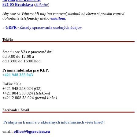
821 05 Bratislava
(
kliknite
)
Aby sme sa Vám mohli naplno venovať, osobnú návštevu si prosím vopred
dohodnite
telefonicky
alebo
emailom
.
»
GDPR
- Zásady spracovania osobných údajov
Telefón
Sme tu pre Vás v pracovné dni
od 9:00 do 12:00 a
od 13:00 do 16:00 hod.
Priama infolinka pre KEP:
+421 948 333 043
Ďalšie čísla:
+421 948 558 024
(O2)
+421 904 558 024
(Telekom)
+421 2 808 58 024
(pevná linka)
Facebook + Email
Pridajte sa k nám a o aktuálnych informáciách viete hneď !
email:
office@bgservices.eu