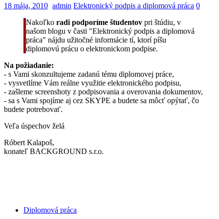
18 mája, 2010
admin
Elektronický podpis a diplomová práca
0
Nakoľko
radi podporíme študentov
pri štúdiu, v
našom blogu v časti "Elektronický podpis a diplomová
práca" nájdu užitočné informácie tí, ktorí píšu
diplomovú prácu o elektronickom podpise.
Na požiadanie:
- s Vami skonzultujeme zadanú tému diplomovej práce,
- vysvetlíme Vám reálne využitie elektronického podpisu,
- zašleme screenshoty z podpisovania a overovania dokumentov,
- sa s Vami spojíme aj cez SKYPE a budete sa môcť opýtať, čo
budete potrebovať.
Veľa úspechov želá
Róbert Kalapoš,
konateľ BACKGROUND s.r.o.
Diplomová práca