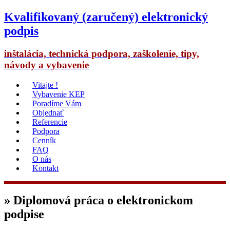
Kvalifikovaný (zaručený) elektronický
podpis
inštalácia, technická podpora, zaškolenie, tipy,
návody a vybavenie
Vitajte !
Vybavenie KEP
Poradíme Vám
Objednať
Referencie
Podpora
Cenník
FAQ
O nás
Kontakt
» Diplomová práca o elektronickom
podpise