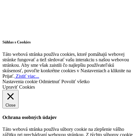
Všetky práva vyhradené © 2026 | WordPress téma od
MH Themes
Súhlas s Cookies
Táto webová stránka používa cookies, ktoré pomáhajú webovej
stránke fungovať a tiež sledovať vašu interakciu s našou webovou
stránkou. Aby sme však zaistili čo najlepšiu používateľskú
skúsenosť, povoľte konkrétne cookies v Nastaveniach a kliknite na
Prijať.
Zistiť viac...
Nastavenia cookie
Odmietnuť
Povoliť všetko
Upraviť Cookies
Close
Ochrana osobných údajov
Táto webová stránka používa súbory cookie na zlepšenie vášho
zážitku pri prechádzaní webovou stránkou. Z týchto súborov cookie