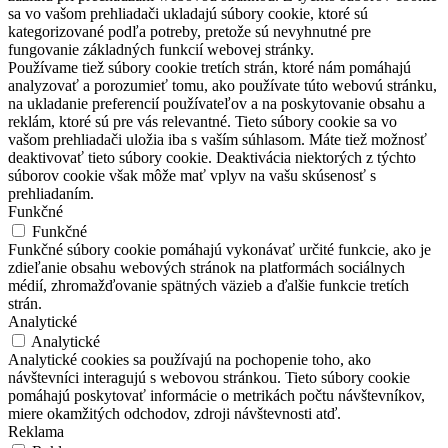
sa vo vašom prehliadači ukladajú súbory cookie, ktoré sú
kategorizované podľa potreby, pretože sú nevyhnutné pre
fungovanie základných funkcií webovej stránky.
Používame tiež súbory cookie tretích strán, ktoré nám pomáhajú
analyzovať a porozumieť tomu, ako používate túto webovú stránku,
na ukladanie preferencií používateľov a na poskytovanie obsahu a
reklám, ktoré sú pre vás relevantné. Tieto súbory cookie sa vo
vašom prehliadači uložia iba s vaším súhlasom. Máte tiež možnosť
deaktivovať tieto súbory cookie. Deaktivácia niektorých z týchto
súborov cookie však môže mať vplyv na vašu skúsenosť s
prehliadaním.
Funkčné
Funkčné
Funkčné súbory cookie pomáhajú vykonávať určité funkcie, ako je
zdieľanie obsahu webových stránok na platformách sociálnych
médií, zhromažďovanie spätných väzieb a ďalšie funkcie tretích
strán.
Analytické
Analytické
Analytické cookies sa používajú na pochopenie toho, ako
návštevníci interagujú s webovou stránkou. Tieto súbory cookie
pomáhajú poskytovať informácie o metrikách počtu návštevníkov,
miere okamžitých odchodov, zdroji návštevnosti atď.
Reklama