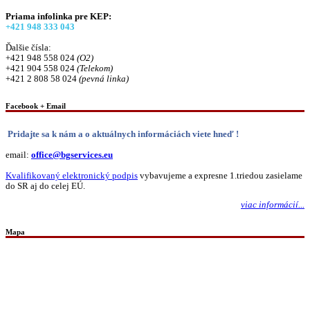
Priama infolinka pre KEP:
+421 948 333 043
Ďalšie čísla:
+421 948 558 024
(O2)
+421 904 558 024
(Telekom)
+421 2 808 58 024
(pevná linka)
Facebook + Email
Pridajte sa k nám a o aktuálnych informáciách viete hneď !
email:
office@bgservices.eu
Kvalifikovaný elektronický podpis
vybavujeme a expresne 1.triedou zasielame
do SR aj do celej EÚ.
viac informácií...
Mapa