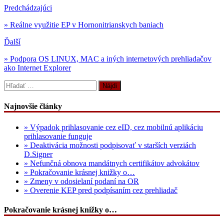
Predchádzajúci
» Reálne využitie EP v Hornonitrianskych baniach
Ďalší
» Podpora OS LINUX, MAC a iných internetových prehliadačov
ako Internet Explorer
Hľadať:
Najnovšie články
» Výpadok prihlasovanie cez eID, cez mobilnú aplikáciu
prihlasovanie funguje
» Deaktivácia možnosti podpisovať v starších verziách
D.Signer
» Nefunčná obnova mandátnych certifikátov advokátov
» Pokračovanie krásnej knižky o…
» Zmeny v odosielaní podaní na OR
» Overenie KEP pred podpísaním cez prehliadač
Pokračovanie krásnej knižky o…