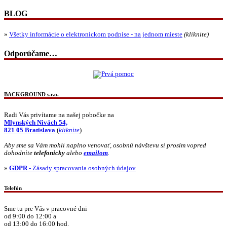
BLOG
»
Všetky informácie o elektronickom podpise - na jednom mieste
(kliknite)
Odporúčame…
BACKGROUND s.r.o.
Radi Vás privítame na našej pobočke na
Mlynských Nivách 54,
821 05 Bratislava
(
kliknite
)
Aby sme sa Vám mohli naplno venovať, osobnú návštevu si prosím vopred
dohodnite
telefonicky
alebo
emailom
.
»
GDPR
- Zásady spracovania osobných údajov
Telefón
Sme tu pre Vás v pracovné dni
od 9:00 do 12:00 a
od 13:00 do 16:00 hod.