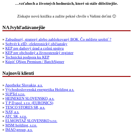
…vzťahoch a životných hodnotách, ktoré sú stále dôležitejšie.
Získajte novú knižku a zažite pekné chvíle s Vašimi deťmi 🙂
NAJvyhľadávanejšie
»
Zabudnutý, stratený alebo zablokovaný BOK. Čo môžete urobiť ?
»
Softvér k eID - elektronický občiansky
»
KEP pre daňový úrad a colnú správu
»
KEP pre obchodný a živnostenský register
»
Technická podpora ku KEP
»
Kúpiť QSign Premium / BatchSigner
Najnovší klienti
»
Apotheke Slovakia, a.s.
»
Východoslovenská energetika Holding a.s.
»
SUPTel s.r.o.
»
HEINEKEN SLOVENSKO, a.s.
»
T P D spol. s r.o. (EURONICS)
»
TESCO STORES SR, a.s.
»
NAY, a.s.
»
ATC SK, s.r.o.
»
ELMONTAŽ SLOVENSKO s.r.o.
»
MSM holding, s.r.o.
»
IMAO group, a.s.