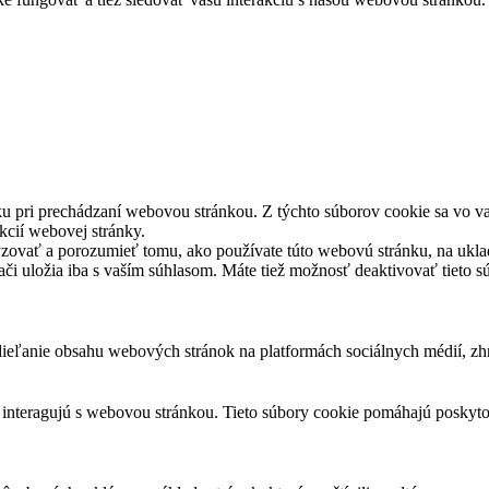
u pri prechádzaní webovou stránkou. Z týchto súborov cookie sa vo va
kcií webovej stránky.
yzovať a porozumieť tomu, ako používate túto webovú stránku, na ukla
dači uložia iba s vaším súhlasom. Máte tiež možnosť deaktivovať tieto 
eľanie obsahu webových stránok na platformách sociálnych médií, zhro
i interagujú s webovou stránkou. Tieto súbory cookie pomáhajú poskyt