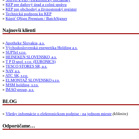
»
Softvér k eID - elektronický občiansky
»
KEP pre daňový úrad a colnú správu
»
KEP pre obchodný a živnostenský register
»
Technická podpora ku KEP
»
Kúpiť QSign Premium / BatchSigner
Najnovší klienti
»
Apotheke Slovakia, a.s.
»
Východoslovenská energetika Holding a.s.
»
SUPTel s.r.o.
»
HEINEKEN SLOVENSKO, a.s.
»
T P D spol. s r.o. (EURONICS)
»
TESCO STORES SR, a.s.
»
NAY, a.s.
»
ATC SK, s.r.o.
»
ELMONTAŽ SLOVENSKO s.r.o.
»
MSM holding, s.r.o.
»
IMAO group, a.s.
BLOG
»
Všetky informácie o elektronickom podpise - na jednom mieste
(kliknite)
Odporúčame…