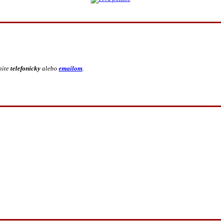
nite
telefonicky
alebo
emailom
.