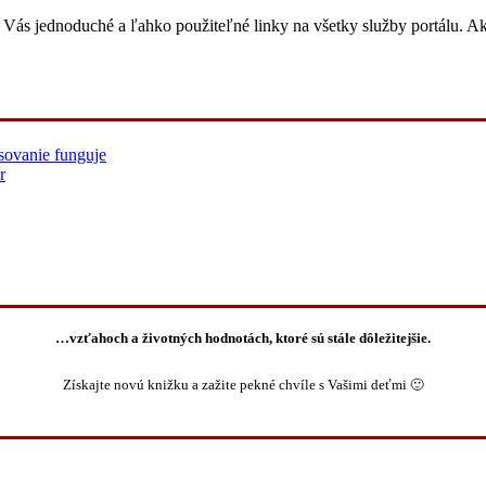
re Vás jednoduché a ľahko použiteľné linky na všetky služby portálu. A
sovanie funguje
r
…vzťahoch a životných hodnotách, ktoré sú stále dôležitejšie.
Získajte novú knižku a zažite pekné chvíle s Vašimi deťmi 🙂