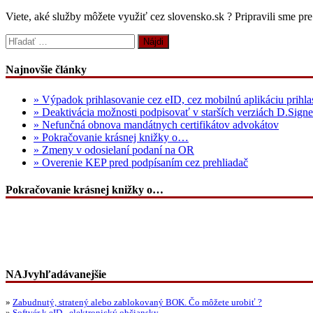
Viete, aké služby môžete využiť cez slovensko.sk ? Pripravili sme p
Hľadať:
Najnovšie články
» Výpadok prihlasovanie cez eID, cez mobilnú aplikáciu prihla
» Deaktivácia možnosti podpisovať v starších verziách D.Signe
» Nefunčná obnova mandátnych certifikátov advokátov
» Pokračovanie krásnej knižky o…
» Zmeny v odosielaní podaní na OR
» Overenie KEP pred podpísaním cez prehliadač
Pokračovanie krásnej knižky o…
NAJvyhľadávanejšie
»
Zabudnutý, stratený alebo zablokovaný BOK. Čo môžete urobiť ?