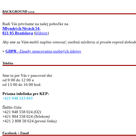
BACKGROUND s.r.o.
Radi Vás privítame na našej pobočke na
Mlynských Nivách 54,
821 05 Bratislava
(
kliknite
)
Aby sme sa Vám mohli naplno venovať, osobnú návštevu si prosím vopred dohod
»
GDPR
- Zásady spracovania osobných údajov
Telefón
Sme tu pre Vás v pracovné dni
od 9:00 do 12:00 a
od 13:00 do 16:00 hod.
Priama infolinka pre KEP:
+421 948 333 043
Ďalšie čísla:
+421 948 558 024
(O2)
+421 904 558 024
(Telekom)
+421 2 808 58 024
(pevná linka)
Facebook + Email