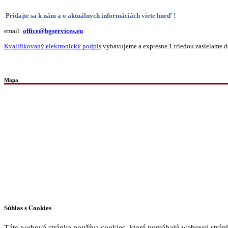
Pridajte sa k nám a o aktuálnych informáciách viete hneď !
email:
office@bgservices.eu
Kvalifikovaný elektronický podpis
vybavujeme a expresne 1.triedou zasielame do
Mapa
Všetky práva vyhradené © 2026 | WordPress téma od
MH Themes
Súhlas s Cookies
Táto webová stránka používa cookies, ktoré pomáhajú webovej stránke