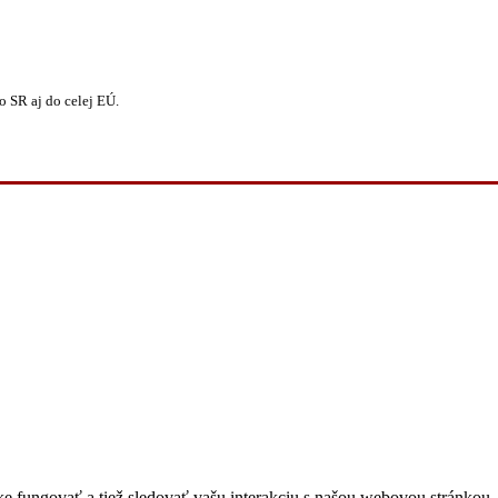
 SR aj do celej EÚ.
 fungovať a tiež sledovať vašu interakciu s našou webovou stránkou. 