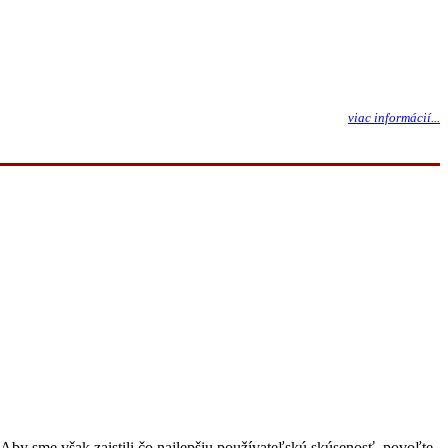
viac informácií...
Aby sme však zaistili čo najlepšiu používateľskú skúsenosť, povoľte