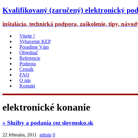
Kvalifikovaný (zaručený) elektronický pod
inštalácia, technická podpora, zaškolenie, tipy, návo
Vitajte !
Vybavenie KEP
Poradíme Vám
Objednať
Referencie
Podpora
Cenník
FAQ
O nás
Kontakt
elektronické konanie
» Služby a podania cez slovensko.sk
22 februára, 2011
admin
0