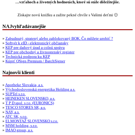
…vzťahoch a životných hodnotách, ktoré sú stále dôležitejšie.
Získajte novú knižku a zažite pekné chvíle s Vašimi deťmi 🙂
NAJvyhľadávanejšie
»
Zabudnutý, stratený alebo zablokovaný BOK. Čo môžete urobiť ?
»
Softvér k eID - elektronický občiansky
»
KEP pre daňový úrad a colnú správu
»
KEP pre obchodný a živnostenský register
»
Technická podpora ku KEP
»
Kúpiť QSign Premium / BatchSigner
Najnovší klienti
»
Apotheke Slovakia, a.s.
»
Východoslovenská energetika Holding a.s.
»
SUPTel s.r.o.
»
HEINEKEN SLOVENSKO, a.s.
»
T P D spol. s r.o. (EURONICS)
»
TESCO STORES SR, a.s.
»
NAY, a.s.
»
ATC SK, s.r.o.
»
ELMONTAŽ SLOVENSKO s.r.o.
»
MSM holding, s.r.o.
»
IMAO group, a.s.