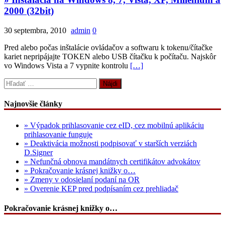
2000 (32bit)
30 septembra, 2010
admin
0
Pred alebo počas inštalácie ovládačov a softwaru k tokenu/čítačke
kariet nepripájajte TOKEN alebo USB čítačku k počítaču. Najskôr
vo Windows Vista a 7 vypnite kontrolu
[…]
Hľadať:
Najnovšie články
» Výpadok prihlasovanie cez eID, cez mobilnú aplikáciu
prihlasovanie funguje
» Deaktivácia možnosti podpisovať v starších verziách
D.Signer
» Nefunčná obnova mandátnych certifikátov advokátov
» Pokračovanie krásnej knižky o…
» Zmeny v odosielaní podaní na OR
» Overenie KEP pred podpísaním cez prehliadač
Pokračovanie krásnej knižky o…