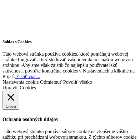
Všetky práva vyhradené © 2026 | WordPress téma od
MH Themes
Súhlas s Cookies
Táto webová stránka používa cookies, ktoré pomáhajú webovej
stránke fungovať a tiež sledovať vašu interakciu s našou webovou
stránkou. Aby sme však zaistili čo najlepšiu používateľskú
skúsenosť, povoľte konkrétne cookies v Nastaveniach a kliknite na
Prijať.
Zistiť viac...
Nastavenia cookie
Odmietnuť
Povoliť všetko
Upraviť Cookies
Close
Ochrana osobných údajov
Táto webová stránka používa súbory cookie na zlepšenie vášho
zážitku pri prechádzaní webovou stránkou. Z týchto súborov cookie