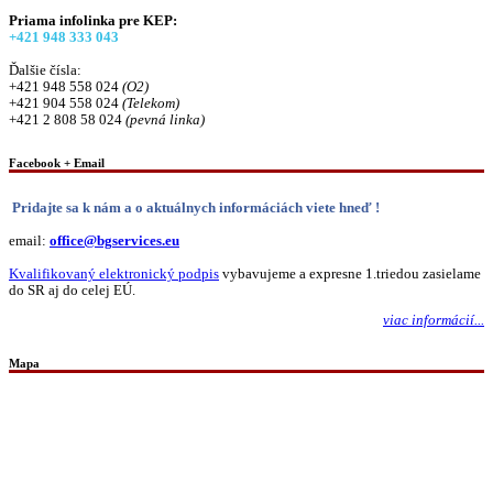
Priama infolinka pre KEP:
+421 948 333 043
Ďalšie čísla:
+421 948 558 024
(O2)
+421 904 558 024
(Telekom)
+421 2 808 58 024
(pevná linka)
Facebook + Email
Pridajte sa k nám a o aktuálnych informáciách viete hneď !
email:
office@bgservices.eu
Kvalifikovaný elektronický podpis
vybavujeme a expresne 1.triedou zasielame
do SR aj do celej EÚ.
viac informácií...
Mapa