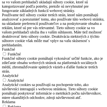
sa vo vašom prehliadači ukladajú súbory cookie, ktoré sú
kategorizované podľa potreby, pretože sú nevyhnutné pre
fungovanie základných funkcií webovej stránky.
Používame tiež súbory cookie tretích strán, ktoré nám pomáhajú
analyzovať a porozumieť tomu, ako používate túto webovú stránku,
na ukladanie preferencií používateľov a na poskytovanie obsahu a
reklám, ktoré sú pre vás relevantné. Tieto súbory cookie sa vo
vašom prehliadači uložia iba s vaším súhlasom. Máte tiež možnosť
deaktivovať tieto súbory cookie. Deaktivácia niektorých z týchto
súborov cookie však môže mať vplyv na vašu skúsenosť s
prehliadaním.
Funkčné
Funkčné
Funkčné súbory cookie pomáhajú vykonávať určité funkcie, ako je
zdieľanie obsahu webových stránok na platformách sociálnych
médií, zhromažďovanie spätných väzieb a ďalšie funkcie tretích
strán.
Analytické
Analytické
Analytické cookies sa používajú na pochopenie toho, ako
návštevníci interagujú s webovou stránkou. Tieto súbory cookie
pomáhajú poskytovať informácie o metrikách počtu návštevníkov,
miere okamžitých odchodov, zdroji návštevnosti atď.
Reklama
Reklama