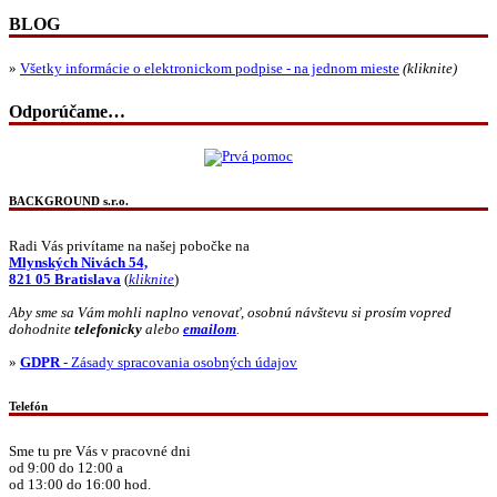
BLOG
»
Všetky informácie o elektronickom podpise - na jednom mieste
(kliknite)
Odporúčame…
BACKGROUND s.r.o.
Radi Vás privítame na našej pobočke na
Mlynských Nivách 54,
821 05 Bratislava
(
kliknite
)
Aby sme sa Vám mohli naplno venovať, osobnú návštevu si prosím vopred
dohodnite
telefonicky
alebo
emailom
.
»
GDPR
- Zásady spracovania osobných údajov
Telefón
Sme tu pre Vás v pracovné dni
od 9:00 do 12:00 a
od 13:00 do 16:00 hod.