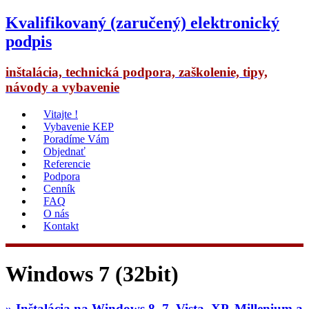
Kvalifikovaný (zaručený) elektronický
podpis
inštalácia, technická podpora, zaškolenie, tipy,
návody a vybavenie
Vitajte !
Vybavenie KEP
Poradíme Vám
Objednať
Referencie
Podpora
Cenník
FAQ
O nás
Kontakt
Windows 7 (32bit)
» Inštalácia na Windows 8, 7, Vista, XP, Millenium a