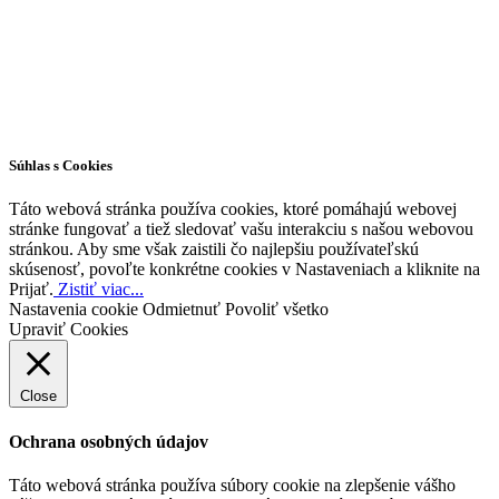
Všetky práva vyhradené © 2026 | WordPress téma od
MH Themes
Súhlas s Cookies
Táto webová stránka používa cookies, ktoré pomáhajú webovej
stránke fungovať a tiež sledovať vašu interakciu s našou webovou
stránkou. Aby sme však zaistili čo najlepšiu používateľskú
skúsenosť, povoľte konkrétne cookies v Nastaveniach a kliknite na
Prijať.
Zistiť viac...
Nastavenia cookie
Odmietnuť
Povoliť všetko
Upraviť Cookies
Close
Ochrana osobných údajov
Táto webová stránka používa súbory cookie na zlepšenie vášho