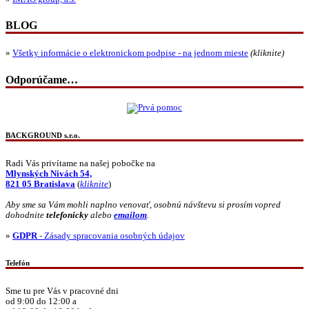
BLOG
»
Všetky informácie o elektronickom podpise - na jednom mieste
(kliknite)
Odporúčame…
BACKGROUND s.r.o.
Radi Vás privítame na našej pobočke na
Mlynských Nivách 54,
821 05 Bratislava
(
kliknite
)
Aby sme sa Vám mohli naplno venovať, osobnú návštevu si prosím vopred
dohodnite
telefonicky
alebo
emailom
.
»
GDPR
- Zásady spracovania osobných údajov
Telefón
Sme tu pre Vás v pracovné dni
od 9:00 do 12:00 a