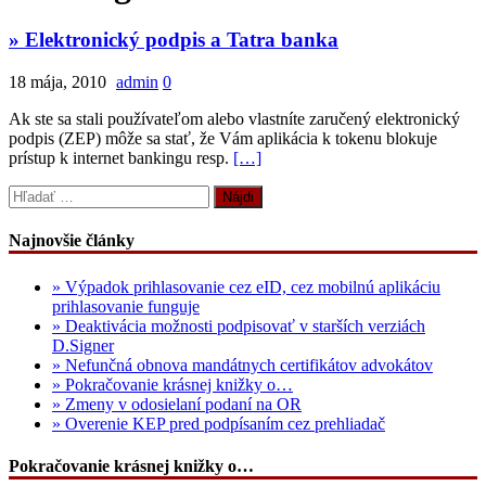
» Elektronický podpis a Tatra banka
18 mája, 2010
admin
0
Ak ste sa stali používateľom alebo vlastníte zaručený elektronický
podpis (ZEP) môže sa stať, že Vám aplikácia k tokenu blokuje
prístup k internet bankingu resp.
[…]
Hľadať:
Najnovšie články
» Výpadok prihlasovanie cez eID, cez mobilnú aplikáciu
prihlasovanie funguje
» Deaktivácia možnosti podpisovať v starších verziách
D.Signer
» Nefunčná obnova mandátnych certifikátov advokátov
» Pokračovanie krásnej knižky o…
» Zmeny v odosielaní podaní na OR
» Overenie KEP pred podpísaním cez prehliadač
Pokračovanie krásnej knižky o…