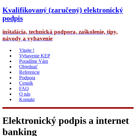
Kvalifikovaný (zaručený) elektronický
podpis
inštalácia, technická podpora, zaškolenie, tipy,
návody a vybavenie
Vitajte !
Vybavenie KEP
Poradíme Vám
Objednať
Referencie
Podpora
Cenník
FAQ
O nás
Kontakt
Elektronický podpis a internet
banking