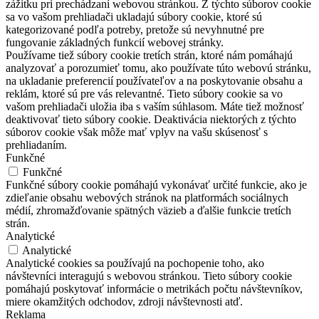
zážitku pri prechádzaní webovou stránkou. Z týchto súborov cookie
sa vo vašom prehliadači ukladajú súbory cookie, ktoré sú
kategorizované podľa potreby, pretože sú nevyhnutné pre
fungovanie základných funkcií webovej stránky.
Používame tiež súbory cookie tretích strán, ktoré nám pomáhajú
analyzovať a porozumieť tomu, ako používate túto webovú stránku,
na ukladanie preferencií používateľov a na poskytovanie obsahu a
reklám, ktoré sú pre vás relevantné. Tieto súbory cookie sa vo
vašom prehliadači uložia iba s vaším súhlasom. Máte tiež možnosť
deaktivovať tieto súbory cookie. Deaktivácia niektorých z týchto
súborov cookie však môže mať vplyv na vašu skúsenosť s
prehliadaním.
Funkčné
Funkčné
Funkčné súbory cookie pomáhajú vykonávať určité funkcie, ako je
zdieľanie obsahu webových stránok na platformách sociálnych
médií, zhromažďovanie spätných väzieb a ďalšie funkcie tretích
strán.
Analytické
Analytické
Analytické cookies sa používajú na pochopenie toho, ako
návštevníci interagujú s webovou stránkou. Tieto súbory cookie
pomáhajú poskytovať informácie o metrikách počtu návštevníkov,
miere okamžitých odchodov, zdroji návštevnosti atď.
Reklama