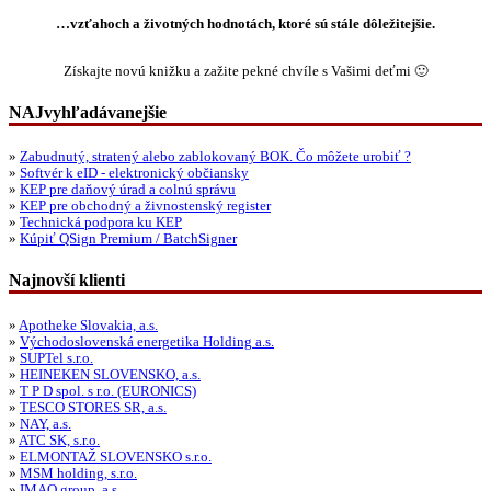
…vzťahoch a životných hodnotách, ktoré sú stále dôležitejšie.
Získajte novú knižku a zažite pekné chvíle s Vašimi deťmi 🙂
NAJvyhľadávanejšie
»
Zabudnutý, stratený alebo zablokovaný BOK. Čo môžete urobiť ?
»
Softvér k eID - elektronický občiansky
»
KEP pre daňový úrad a colnú správu
»
KEP pre obchodný a živnostenský register
»
Technická podpora ku KEP
»
Kúpiť QSign Premium / BatchSigner
Najnovší klienti
»
Apotheke Slovakia, a.s.
»
Východoslovenská energetika Holding a.s.
»
SUPTel s.r.o.
»
HEINEKEN SLOVENSKO, a.s.
»
T P D spol. s r.o. (EURONICS)
»
TESCO STORES SR, a.s.
»
NAY, a.s.
»
ATC SK, s.r.o.
»
ELMONTAŽ SLOVENSKO s.r.o.
»
MSM holding, s.r.o.
»
IMAO group, a.s.