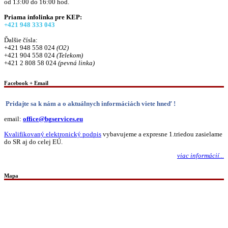
od 13:00 do 16:00 hod.
Priama infolinka pre KEP:
+421 948 333 043
Ďalšie čísla:
+421 948 558 024
(O2)
+421 904 558 024
(Telekom)
+421 2 808 58 024
(pevná linka)
Facebook + Email
Pridajte sa k nám a o aktuálnych informáciách viete hneď !
email:
office@bgservices.eu
Kvalifikovaný elektronický podpis
vybavujeme a expresne 1.triedou zasielame
do SR aj do celej EÚ.
viac informácií...
Mapa