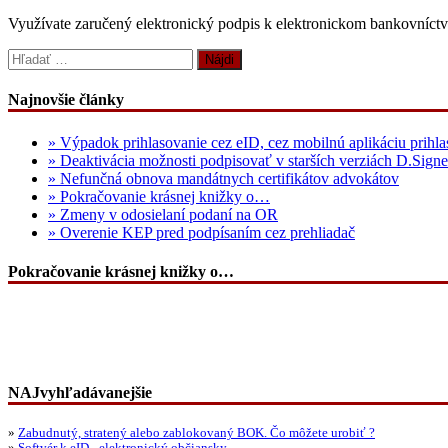
Využívate zaručený elektronický podpis k elektronickom bankovníctve
Hľadať:
Najnovšie články
» Výpadok prihlasovanie cez eID, cez mobilnú aplikáciu prihla
» Deaktivácia možnosti podpisovať v starších verziách D.Signe
» Nefunčná obnova mandátnych certifikátov advokátov
» Pokračovanie krásnej knižky o…
» Zmeny v odosielaní podaní na OR
» Overenie KEP pred podpísaním cez prehliadač
Pokračovanie krásnej knižky o…
NAJvyhľadávanejšie
»
Zabudnutý, stratený alebo zablokovaný BOK. Čo môžete urobiť ?