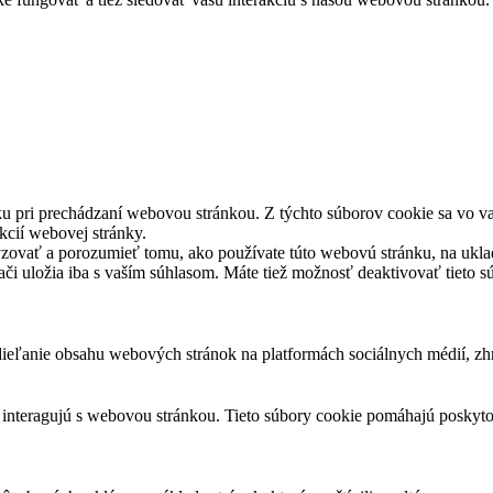
u pri prechádzaní webovou stránkou. Z týchto súborov cookie sa vo va
kcií webovej stránky.
yzovať a porozumieť tomu, ako používate túto webovú stránku, na ukla
dači uložia iba s vaším súhlasom. Máte tiež možnosť deaktivovať tieto 
eľanie obsahu webových stránok na platformách sociálnych médií, zhro
i interagujú s webovou stránkou. Tieto súbory cookie pomáhajú poskyt