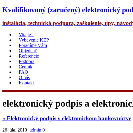
Kvalifikovaný (zaručený) elektronický pod
inštalácia, technická podpora, zaškolenie, tipy, návo
Vitajte !
Vybavenie KEP
Poradíme Vám
Objednať
Referencie
Podpora
Cenník
FAQ
O nás
Kontakt
elektronický podpis a elektroni
» Elektronický podpis v elektronickom bankovníctve
26 júla, 2010
admin
0