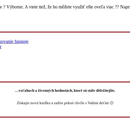
 ? Výborne. A viete tiež, že ho môžete využiť ešte oveľa viac ?? Nap
sovanie funguje
r
…vzťahoch a životných hodnotách, ktoré sú stále dôležitejšie.
Získajte novú knižku a zažite pekné chvíle s Vašimi deťmi 🙂