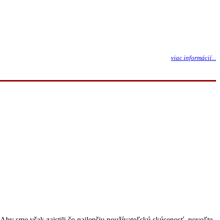
viac informácií...
Aby sme však zaistili čo najlepšiu používateľskú skúsenosť, povoľte