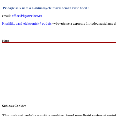
Pridajte sa k nám a o aktuálnych informáciách viete hneď !
email:
office@bgservices.eu
Kvalifikovaný elektronický podpis
vybavujeme a expresne 1.triedou zasielame do
Mapa
Všetky práva vyhradené © 2026 | WordPress téma od
MH Themes
Súhlas s Cookies
Táto webová stránka používa cookies, ktoré pomáhajú webovej stránke