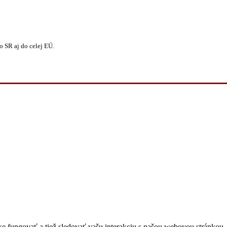
 SR aj do celej EÚ.
 fungovať a tiež sledovať vašu interakciu s našou webovou stránkou. 