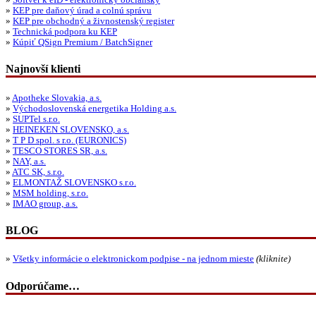
»
Softvér k eID - elektronický občiansky
»
KEP pre daňový úrad a colnú správu
»
KEP pre obchodný a živnostenský register
»
Technická podpora ku KEP
»
Kúpiť QSign Premium / BatchSigner
Najnovší klienti
»
Apotheke Slovakia, a.s.
»
Východoslovenská energetika Holding a.s.
»
SUPTel s.r.o.
»
HEINEKEN SLOVENSKO, a.s.
»
T P D spol. s r.o. (EURONICS)
»
TESCO STORES SR, a.s.
»
NAY, a.s.
»
ATC SK, s.r.o.
»
ELMONTAŽ SLOVENSKO s.r.o.
»
MSM holding, s.r.o.
»
IMAO group, a.s.
BLOG
»
Všetky informácie o elektronickom podpise - na jednom mieste
(kliknite)
Odporúčame…