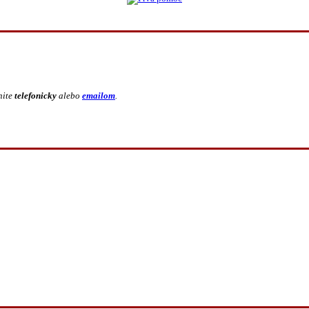
nite
telefonicky
alebo
emailom
.