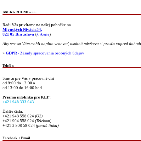
BACKGROUND s.r.o.
Radi Vás privítame na našej pobočke na
Mlynských Nivách 54,
821 05 Bratislava
(
kliknite
)
Aby sme sa Vám mohli naplno venovať, osobnú návštevu si prosím vopred dohod
»
GDPR
- Zásady spracovania osobných údajov
Telefón
Sme tu pre Vás v pracovné dni
od 9:00 do 12:00 a
od 13:00 do 16:00 hod.
Priama infolinka pre KEP:
+421 948 333 043
Ďalšie čísla:
+421 948 558 024
(O2)
+421 904 558 024
(Telekom)
+421 2 808 58 024
(pevná linka)
Facebook + Email