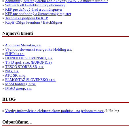
»
Zabudnutý, stratený alebo zablokovaný BOK. Čo môžete urobiť ?
»
Softvér k eID - elektronický občiansky
»
KEP pre daňový úrad a colnú správu
»
KEP pre obchodný a živnostenský register
»
Technická podpora ku KEP
»
Kúpiť QSign Premium / BatchSigner
Najnovší klienti
»
Apotheke Slovakia, a.s.
»
Východoslovenská energetika Holding a.s.
»
SUPTel s.r.o.
»
HEINEKEN SLOVENSKO, a.s.
»
T P D spol. s r.o. (EURONICS)
»
TESCO STORES SR, a.s.
»
NAY, a.s.
»
ATC SK, s.r.o.
»
ELMONTAŽ SLOVENSKO s.r.o.
»
MSM holding, s.r.o.
»
IMAO group, a.s.
BLOG
»
Všetky informácie o elektronickom podpise - na jednom mieste
(kliknite)
Odporúčame…