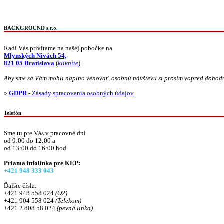
BACKGROUND s.r.o.
Radi Vás privítame na našej pobočke na
Mlynských Nivách 54,
821 05 Bratislava
(
kliknite
)
Aby sme sa Vám mohli naplno venovať, osobnú návštevu si prosím vopred dohod
»
GDPR
- Zásady spracovania osobných údajov
Telefón
Sme tu pre Vás v pracovné dni
od 9:00 do 12:00 a
od 13:00 do 16:00 hod.
Priama infolinka pre KEP:
+421 948 333 043
Ďalšie čísla:
+421 948 558 024
(O2)
+421 904 558 024
(Telekom)
+421 2 808 58 024
(pevná linka)