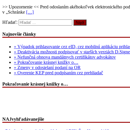
>> Upozornenie << Pred odoslaním akéhokoľvek elektronického podania
v „Schránke
[…]
Hľadať:
Najnovšie články
» Výpadok prihlasovanie cez eID, cez mobilnú aplikáciu prihla
» Deaktivácia možnosti podpisovať v starších verziách D.Signe
» Nefunčná obnova mandátnych certifikátov advokátov
» Pokračovanie krásnej knižky o…
» Zmeny v odosielaní podaní na OR
» Overenie KEP pred podpísaním cez prehliadač
Pokračovanie krásnej knižky o…
NAJvyhľadávanejšie