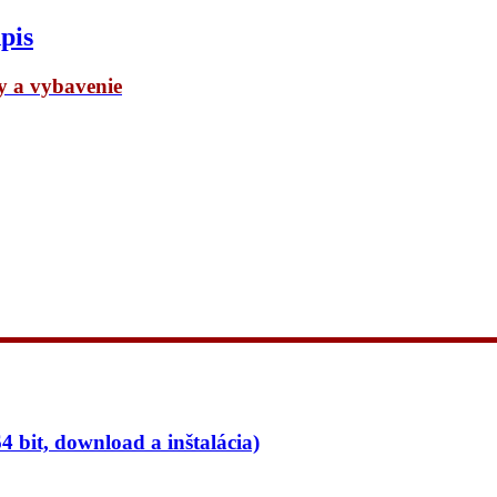
pis
dy a vybavenie
 bit, download a inštalácia)