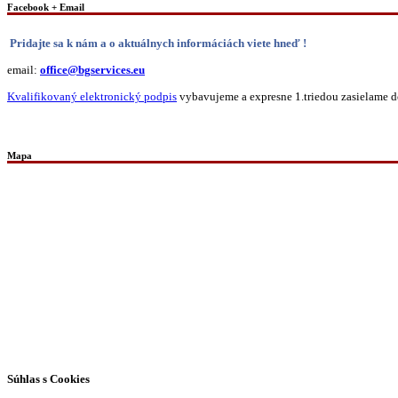
Facebook + Email
Pridajte sa k nám a o aktuálnych informáciách viete hneď !
email:
office@bgservices.eu
Kvalifikovaný elektronický podpis
vybavujeme a expresne 1.triedou zasielame do
Mapa
Všetky práva vyhradené © 2026 | WordPress téma od
MH Themes
Súhlas s Cookies