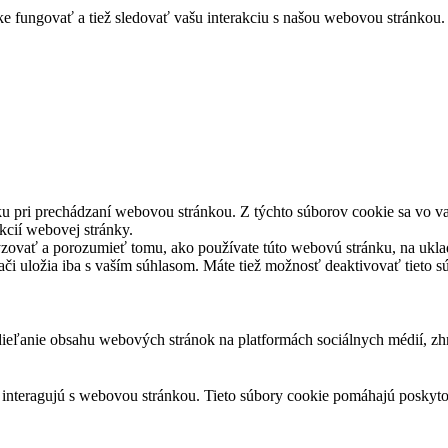
 fungovať a tiež sledovať vašu interakciu s našou webovou stránkou. 
u pri prechádzaní webovou stránkou. Z týchto súborov cookie sa vo va
kcií webovej stránky.
yzovať a porozumieť tomu, ako používate túto webovú stránku, na ukla
dači uložia iba s vaším súhlasom. Máte tiež možnosť deaktivovať tieto 
eľanie obsahu webových stránok na platformách sociálnych médií, zhro
i interagujú s webovou stránkou. Tieto súbory cookie pomáhajú poskyt