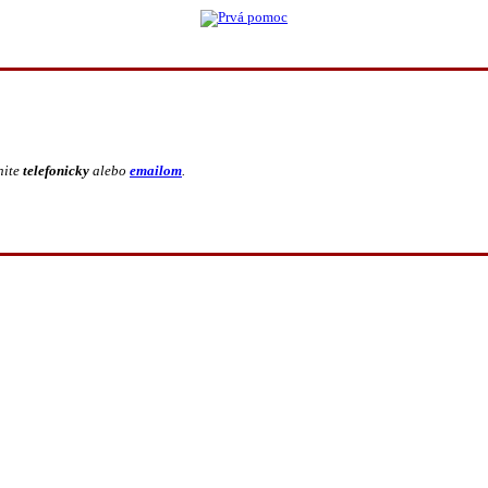
nite
telefonicky
alebo
emailom
.