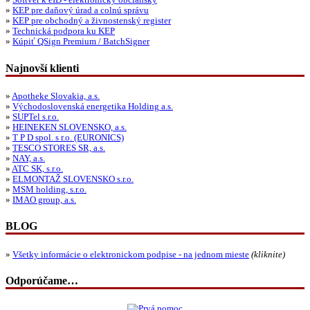
»
Softvér k eID - elektronický občiansky
»
KEP pre daňový úrad a colnú správu
»
KEP pre obchodný a živnostenský register
»
Technická podpora ku KEP
»
Kúpiť QSign Premium / BatchSigner
Najnovší klienti
»
Apotheke Slovakia, a.s.
»
Východoslovenská energetika Holding a.s.
»
SUPTel s.r.o.
»
HEINEKEN SLOVENSKO, a.s.
»
T P D spol. s r.o. (EURONICS)
»
TESCO STORES SR, a.s.
»
NAY, a.s.
»
ATC SK, s.r.o.
»
ELMONTAŽ SLOVENSKO s.r.o.
»
MSM holding, s.r.o.
»
IMAO group, a.s.
BLOG
»
Všetky informácie o elektronickom podpise - na jednom mieste
(kliknite)
Odporúčame…