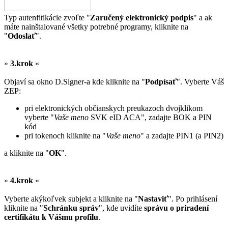
Typ autenfitikácie zvoľte "
Zaručený elektronický podpis
" a ak
máte nainštalované všetky potrebné programy, kliknite na
"
Odoslať
".
»
3.krok
«
Objaví sa okno D.Signer-a kde kliknite na "
Podpísať
". Vyberte Váš
ZEP:
pri elektronických občianskych preukazoch dvojklikom
vyberte "
Vaše meno
SVK eID ACA", zadajte BOK a PIN
kód
pri tokenoch kliknite na "
Vaše meno
" a zadajte PIN1 (a PIN2)
a kliknite na "
OK
".
»
4.krok
«
Vyberte akýkoľvek subjekt a kliknite na "
Nastaviť
". Po prihlásení
kliknite na "
Schránku správ
", kde uvidíte
správu o priradení
certifikátu k Vášmu profilu
.