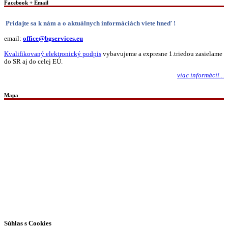
Facebook + Email
Pridajte sa k nám a o aktuálnych informáciách viete hneď !
email:
office@bgservices.eu
Kvalifikovaný elektronický podpis
vybavujeme a expresne 1.triedou zasielame
do SR aj do celej EÚ.
viac informácií...
Mapa
Všetky práva vyhradené © 2026 | WordPress téma od
MH Themes
Súhlas s Cookies