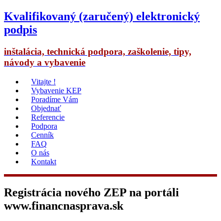
Kvalifikovaný (zaručený) elektronický
podpis
inštalácia, technická podpora, zaškolenie, tipy,
návody a vybavenie
Vitajte !
Vybavenie KEP
Poradíme Vám
Objednať
Referencie
Podpora
Cenník
FAQ
O nás
Kontakt
Registrácia nového ZEP na portáli
www.financnasprava.sk