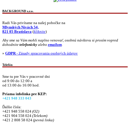
BACKGROUND s.r.o.
Radi Vás privítame na našej pobočke na
Mlynských Nivách 54,
821 05 Bratislava
(
kliknite
)
Aby sme sa Vám mohli naplno venovať, osobnú návštevu si prosím vopred
dohodnite
telefonicky
alebo
emailom
.
»
GDPR
- Zásady spracovania osobných údajov
Telefón
Sme tu pre Vás v pracovné dni
od 9:00 do 12:00 a
od 13:00 do 16:00 hod.
Priama infolinka pre KEP:
+421 948 333 043
Ďalšie čísla:
+421 948 558 024
(O2)
+421 904 558 024
(Telekom)
+421 2 808 58 024
(pevná linka)