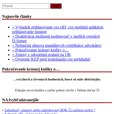
Hľadať:
Najnovšie články
» Výpadok prihlasovanie cez eID, cez mobilnú aplikáciu
prihlasovanie funguje
» Deaktivácia možnosti podpisovať v starších verziách
D.Signer
» Nefunčná obnova mandátnych certifikátov advokátov
» Pokračovanie krásnej knižky o…
» Zmeny v odosielaní podaní na OR
» Overenie KEP pred podpísaním cez prehliadač
Pokračovanie krásnej knižky o…
…vzťahoch a životných hodnotách, ktoré sú stále dôležitejšie.
Získajte novú knižku a zažite pekné chvíle s Vašimi deťmi 🙂
NAJvyhľadávanejšie
»
Zabudnutý, stratený alebo zablokovaný BOK. Čo môžete urobiť ?