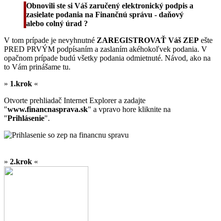
Obnovili ste si Váš zaručený elektronický podpis a
zasielate podania na Finančnú správu - daňový
alebo colný úrad ?
V tom prípade je nevyhnutné
ZAREGISTROVAŤ Váš ZEP
ešte
PRED PRVÝM podpísaním a zaslaním akéhokoľvek podania. V
opačnom prípade budú všetky podania odmietnuté. Návod, ako na
to Vám prinášame tu.
»
1.krok
«
Otvorte prehliadač Internet Explorer a zadajte
"
www.financnasprava.sk
" a vpravo hore kliknite na
"
Prihlásenie
".
»
2.krok
«