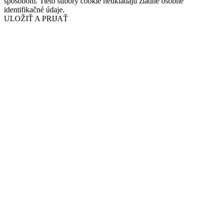
spôsobom. Tieto súbory cookie neukladajú žiadne osobné
identifikačné údaje.
ULOŽIŤ A PRIJAŤ