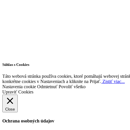
Všetky práva vyhradené © 2026 | WordPress téma od
MH Themes
Súhlas s Cookies
Táto webová stránka používa cookies, ktoré pomáhajú webovej stránke
konkrétne cookies v Nastaveniach a kliknite na Prijať.
Zistiť viac...
Nastavenia cookie
Odmietnuť
Povoliť všetko
Upraviť Cookies
Close
Ochrana osobných údajov