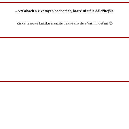
…vzťahoch a životných hodnotách, ktoré sú stále dôležitejšie.
Získajte novú knižku a zažite pekné chvíle s Vašimi deťmi 🙂