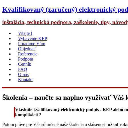
Kvalifikovaný (zaručený) elektronický pod
inštalácia, technická podpora, zaškolenie, tipy, návo
Vitajte !
Vybavenie KEP
Poradíme Vám
Objednať
Referencie
Podpora
Cenník
FAQ
O nás
Kontakt
Školenia – naučte sa naplno využívať Váš
Vlastníte kvalifikovaný elektronický podpis - KEP alebo
komplikácií ?
Potom práve pre Vás sú určené naše školenia a skúsenosti
už od rok