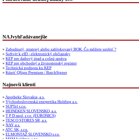
NAJvyhľadávanejšie
»
Zabudnutý, stratený alebo zablokovaný BOK. Čo môžete urobiť ?
»
Softvér k eID - elektronický občiansky
»
KEP pre daňový úrad a colnú správu
»
KEP pre obchodný a živnostenský register
»
Technická podpora ku KEP
»
Kúpiť QSign Premium / BatchSigner
Najnovší klienti
»
Apotheke Slovakia, a.s.
»
Východoslovenská energetika Holding a.s.
»
SUPTel s.r.o.
»
HEINEKEN SLOVENSKO, a.s.
»
T P D spol. s r.o. (EURONICS)
»
TESCO STORES SR, a.s.
»
NAY, a.s.
»
ATC SK, s.r.o.
»
ELMONTAŽ SLOVENSKO s.r.o.
»
MSM holding, s.r.o.