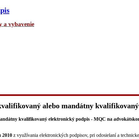
pis
dy a vybavenie
 kvalifikovaný alebo mandátny kvalifikova
 mandátny kvalifikovaný elektronický podpis - MQC na advokátsko
u 2010
z využívania elektronických podpisov, pri odosielaní a technick