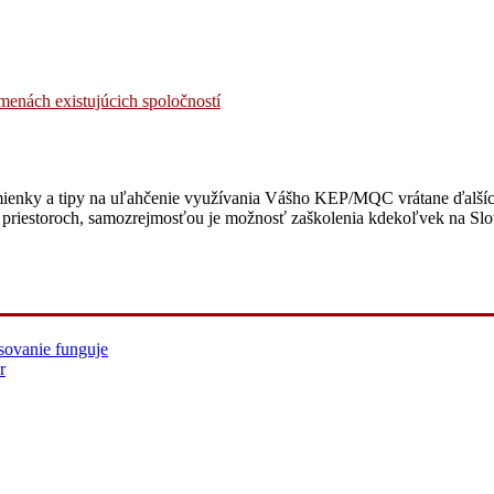
menách existujúcich spoločností
ienky a tipy na uľahčenie využívania Vášho KEP/MQC vrátane ďalších,
 priestoroch, samozrejmosťou je možnosť zaškolenia kdekoľvek na Sl
sovanie funguje
r