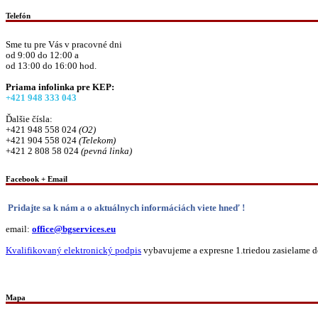
Telefón
Sme tu pre Vás v pracovné dni
od 9:00 do 12:00 a
od 13:00 do 16:00 hod.
Priama infolinka pre KEP:
+421 948 333 043
Ďalšie čísla:
+421 948 558 024
(O2)
+421 904 558 024
(Telekom)
+421 2 808 58 024
(pevná linka)
Facebook + Email
Pridajte sa k nám a o aktuálnych informáciách viete hneď !
email:
office@bgservices.eu
Kvalifikovaný elektronický podpis
vybavujeme a expresne 1.triedou zasielame do
Mapa