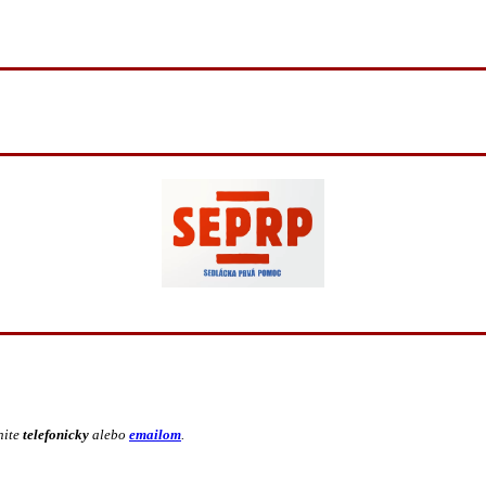
nite
telefonicky
alebo
emailom
.