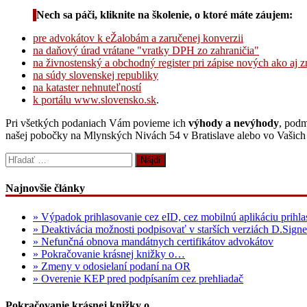
Nech sa páči, kliknite na školenie, o ktoré máte záujem:
pre advokátov k eŽalobám a zaručenej konverzii
na daňový úrad vrátane "vratky DPH zo zahraničia"
na živnostenský a obchodný register pri zápise nových ako aj z
na súdy slovenskej republiky
na kataster nehnuteľností
k portálu www.slovensko.sk
.
Pri všetkých podaniach Vám povieme ich
výhody a nevýhody
, podm
našej pobočky na Mlynských Nivách 54 v Bratislave alebo vo Vašich
Hľadať:
Najnovšie články
» Výpadok prihlasovanie cez eID, cez mobilnú aplikáciu prihla
» Deaktivácia možnosti podpisovať v starších verziách D.Signe
» Nefunčná obnova mandátnych certifikátov advokátov
» Pokračovanie krásnej knižky o…
» Zmeny v odosielaní podaní na OR
» Overenie KEP pred podpísaním cez prehliadač
Pokračovanie krásnej knižky o…