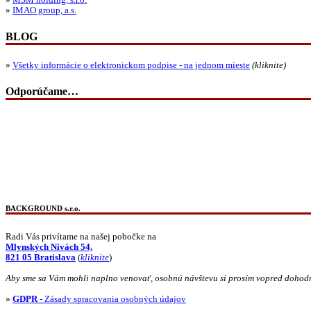
»
IMAO group, a.s.
BLOG
»
Všetky informácie o elektronickom podpise - na jednom mieste
(kliknite)
Odporúčame…
BACKGROUND s.r.o.
Radi Vás privítame na našej pobočke na
Mlynských Nivách 54,
821 05 Bratislava
(
kliknite
)
Aby sme sa Vám mohli naplno venovať, osobnú návštevu si prosím vopred dohod
»
GDPR
- Zásady spracovania osobných údajov