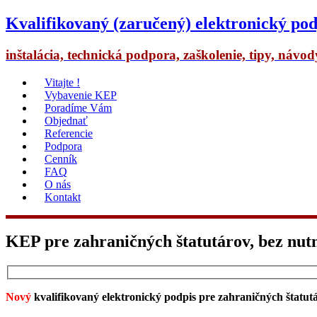
Kvalifikovaný (zaručený) elektronický pod
inštalácia, technická podpora, zaškolenie, tipy, návo
Vitajte !
Vybavenie KEP
Poradíme Vám
Objednať
Referencie
Podpora
Cenník
FAQ
O nás
Kontakt
KEP pre zahraničných štatutárov, bez nutn
Nový
kvalifikovaný elektronický podpis pre zahraničných štatut