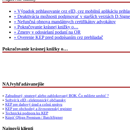
» Výpadok prihlasovanie cez eID, cez mobilnú aplikáciu prihla
» Deaktivácia možnosti podpisovať v starších verziách D.Signe
» Nefunčná obnova mandátnych certifikátov advokátov
» Pokračovanie krásnej knižky o…
» Zmeny v odosielaní podaní na OR
» Overenie KEP pred podpísaním cez prehliadač
Pokračovanie krásnej knižky o…
NAJvyhľadávanejšie
»
Zabudnutý, stratený alebo zablokovaný BOK. Čo môžete urobiť ?
»
Softvér k eID - elektronický občiansky
»
KEP pre daňový úrad a colnú správu
»
KEP pre obchodný a živnostenský register
»
Technická podpora ku KEP
»
Kúpiť QSign Premium / BatchSigner
Najnovší klienti