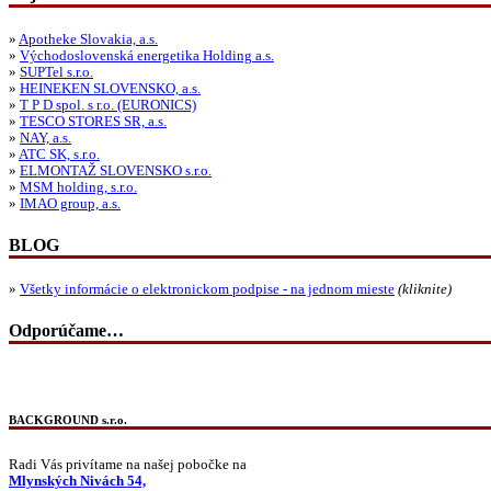
»
Apotheke Slovakia, a.s.
»
Východoslovenská energetika Holding a.s.
»
SUPTel s.r.o.
»
HEINEKEN SLOVENSKO, a.s.
»
T P D spol. s r.o. (EURONICS)
»
TESCO STORES SR, a.s.
»
NAY, a.s.
»
ATC SK, s.r.o.
»
ELMONTAŽ SLOVENSKO s.r.o.
»
MSM holding, s.r.o.
»
IMAO group, a.s.
BLOG
»
Všetky informácie o elektronickom podpise - na jednom mieste
(kliknite)
Odporúčame…
BACKGROUND s.r.o.
Radi Vás privítame na našej pobočke na
Mlynských Nivách 54,