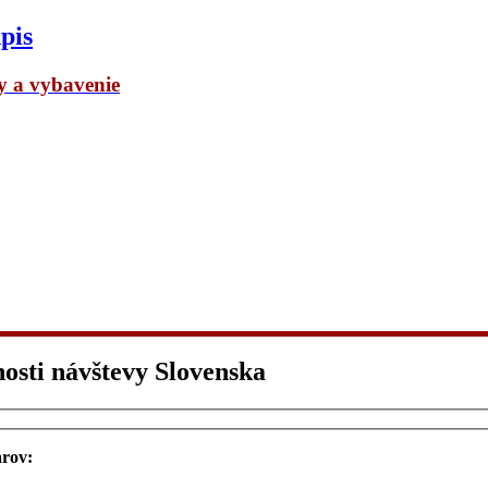
pis
dy a vybavenie
osti návštevy Slovenska
árov: