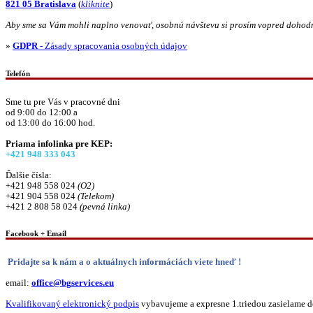
821 05 Bratislava
(
kliknite
)
Aby sme sa Vám mohli naplno venovať, osobnú návštevu si prosím vopred dohod
»
GDPR
- Zásady spracovania osobných údajov
Telefón
Sme tu pre Vás v pracovné dni
od 9:00 do 12:00 a
od 13:00 do 16:00 hod.
Priama infolinka pre KEP:
+421 948 333 043
Ďalšie čísla:
+421 948 558 024
(O2)
+421 904 558 024
(Telekom)
+421 2 808 58 024
(pevná linka)
Facebook + Email
Pridajte sa k nám a o aktuálnych informáciách viete hneď !
email:
office@bgservices.eu
Kvalifikovaný elektronický podpis
vybavujeme a expresne 1.triedou zasielame do