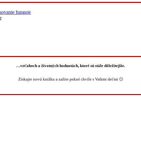
sovanie funguje
r
…vzťahoch a životných hodnotách, ktoré sú stále dôležitejšie.
Získajte novú knižku a zažite pekné chvíle s Vašimi deťmi 🙂