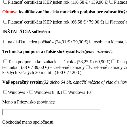
Platnosť certifikátu KEP jeden rok (116,58 € / 139,90 €)
Platnos
Obnova
kvalifikovaného elektronického podpisu pre zahraničnýc
Platnosť certifikátu KEP jeden rok (66,58 € / 79,90 €)
Platnosť 
INŠTALÁCIA softwéru:
na diaľku, jeden počítač - (24,91 € / 29,90 €)
osobne u klienta, j
Technická podpora a ďalšie služby/softwér
(jeden užívateľ)
:
Tech.podpora a konzultácie na 1 rok - (58,25 € / 69,90 €)
Tech.p
technika - (33 € / 39,60 €) + cestovné náhrady
Cestovné náhrady za 
každých začatých 30 minút - (100 € / 120 €)
Váš operačný systém
(32 alebo 64 bit, označiť môžete aj viac druhov
Windows 7
Windows 8, 8.1
Windows 10
Meno a Priezvisko (povinné):
Obchodné meno spoločnosti: