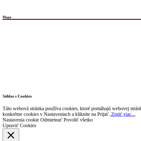
Mapa
Všetky práva vyhradené © 2026 | WordPress téma od
MH Themes
Súhlas s Cookies
Táto webová stránka používa cookies, ktoré pomáhajú webovej stránke
konkrétne cookies v Nastaveniach a kliknite na Prijať.
Zistiť viac...
Nastavenia cookie
Odmietnuť
Povoliť všetko
Upraviť Cookies