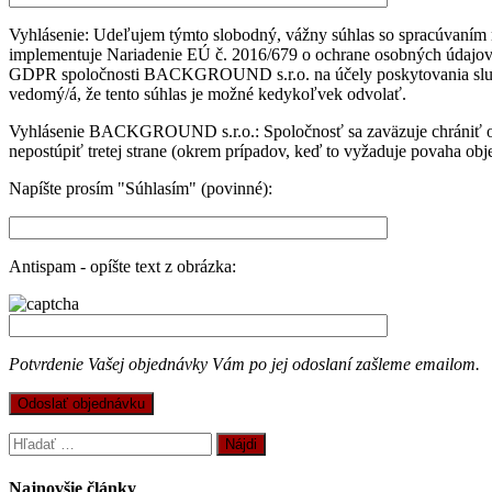
Vyhlásenie: Udeľujem týmto slobodný, vážny súhlas so spracúvaním 
implementuje Nariadenie EÚ č. 2016/679 o ochrane osobných údajov
GDPR spoločnosti BACKGROUND s.r.o. na účely poskytovania služieb 
vedomý/á, že tento súhlas je možné kedykoľvek odvolať.
Vyhlásenie BACKGROUND s.r.o.: Spoločnosť sa zaväzuje chrániť os
nepostúpiť tretej strane (okrem prípadov, keď to vyžaduje povaha ob
Napíšte prosím "Súhlasím" (povinné):
Antispam - opíšte text z obrázka:
Potvrdenie Vašej objednávky Vám po jej odoslaní zašleme emailom.
Hľadať:
Najnovšie články